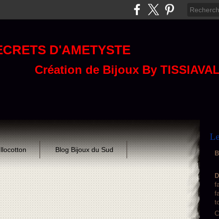
ECRETS D'AMETYSTE
Création de Bijoux By TISSIAVA
Le
llocotton
Blog Bijoux du Sud
B
D
f
f
t
C