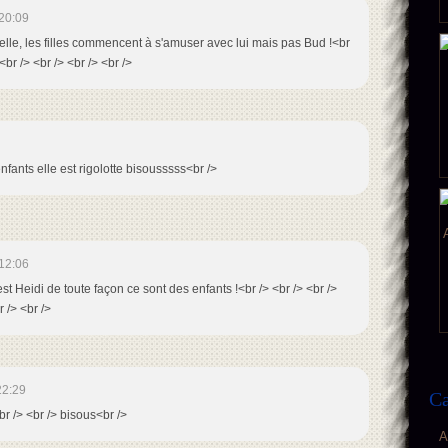
20:09
 belle, les filles commencent à s'amuser avec lui mais pas Bud !<br
<br /> <br /> <br /> <br />
fants elle est rigolotte bisousssss<br />
12:06
est Heidi de toute façon ce sont des enfants !<br /> <br /> <br />
 /> <br />
22:29
Ca
<br /> <br /> bisous<br />
A