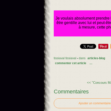
Je voulais absolument prendre H
être gentille avec lui et peut-ê
à mesure, cette ph
tissiaval tissiaval
-
dans
articles-blog
commenter cet article
…
<< "Concours Mar
Commentaires
Ajouter un commentaire