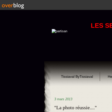
LES S
Tissiaval ByTissiaval
He
3 mars 2013
"La photo réussie...."