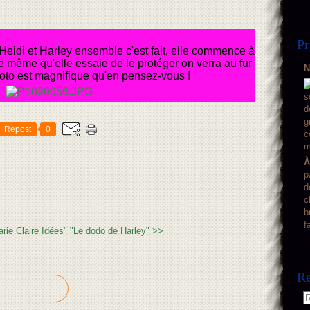
Pr
eidi et Harley ensemble c'est fait, elle commence à
tre même qu'elle essaie de le protéger on verra au fur
N
oto est magnifique qu'en pensez-vous !
Repost
0
À
p
d
c
b
f
ie Claire Idées"
"Le dodo de Harley" >>
Re