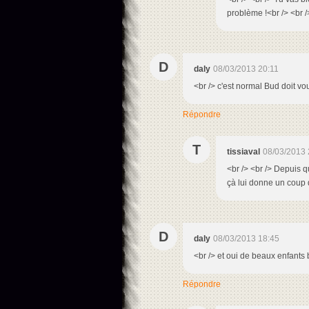
problème !<br /> <br />
D
daly
08/03/2013 20:11
<br /> c'est normal Bud doit vou
Répondre
T
tissiaval
08/03/2013 
<br /> <br /> Depuis q
çà lui donne un coup d
D
daly
08/03/2013 18:45
<br /> et oui de beaux enfants 
Répondre