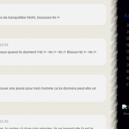
Ar
s de tranquilitée hihihi, bisousss<br />
J
J
D
N
18:56
O
beaux quand ils dorment !<br /> <br /> <br /> Bisous<br /> <br />
S
J
M
M
F
je trouve une jeune pour mon homme ca lui donnera peut etre un
Ret
15:40
en, tu parles çà dure cinq minutes, ils se lassent vite là est le