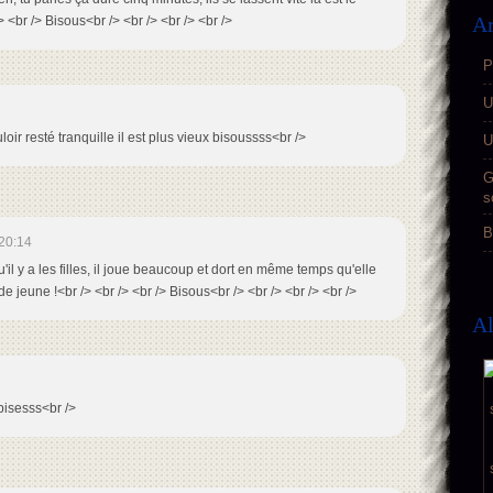
Ar
 <br /> Bisous<br /> <br /> <br /> <br />
P
U
loir resté tranquille il est plus vieux bisoussss<br />
U
G
s
B
20:14
u'il y a les filles, il joue beaucoup et dort en même temps qu'elle
e jeune !<br /> <br /> <br /> Bisous<br /> <br /> <br /> <br />
A
bisesss<br />