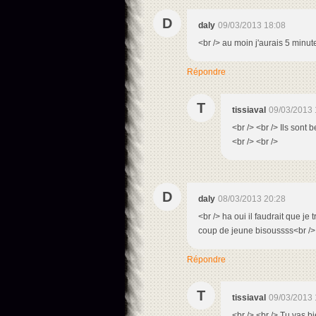
D
daly
09/03/2013 18:08
<br /> au moin j'aurais 5 minute
Répondre
T
tissiaval
09/03/2013 
<br /> <br /> Ils sont 
<br /> <br />
D
daly
08/03/2013 20:28
<br /> ha oui il faudrait que 
coup de jeune bisoussss<br />
Répondre
T
tissiaval
09/03/2013 
<br /> <br /> Tu vas bi