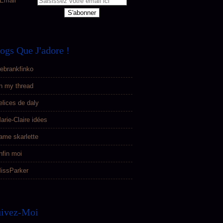
Email
ogs Que J'adore !
ebrankfinko
n my thread
elices de daly
arie-Claire idées
ame skarlette
nfin moi
issParker
uivez-Moi