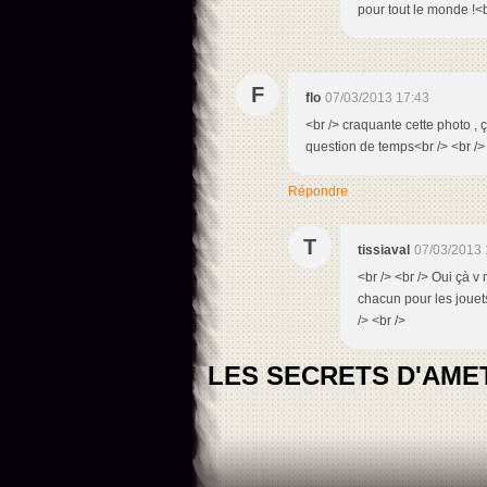
pour tout le monde !<br
F
flo
07/03/2013 17:43
<br /> craquante cette photo , ça
question de temps<br /> <br />
Répondre
T
tissiaval
07/03/2013 
<br /> <br /> Oui çà 
chacun pour les jouets,
/> <br />
LES SECRETS D'AMETY