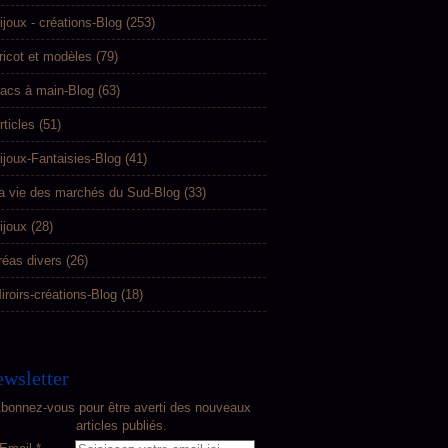
ijoux - créations-Blog
(253)
ricot et modèles
(79)
acs à main-Blog
(63)
rticles
(51)
ijoux-Fantaisies-Blog
(41)
a vie des marchés du Sud-Blog
(33)
ijoux
(28)
réas divers
(26)
iroirs-créations-Blog
(18)
wsletter
bonnez-vous pour être averti des nouveaux
articles publiés.