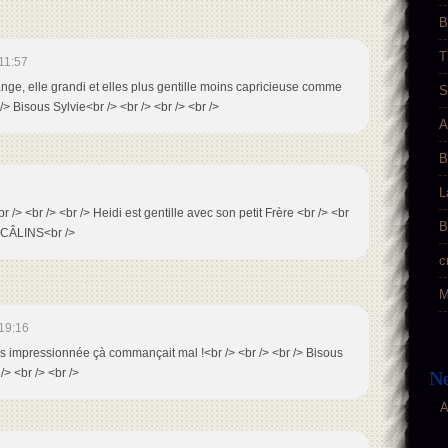
B
T
11:57
ange, elle grandi et elles plus gentille moins capricieuse comme
S
 /> Bisous Sylvie<br /> <br /> <br /> <br />
A
B
L
r /> <br /> <br /> Heidi est gentille avec son petit Frère <br /> <br
B
 CÂLINS<br />
c
M
19:16
uis impressionnée çà commançait mal !<br /> <br /> <br /> Bisous
/> <br /> <br />
Ne
A