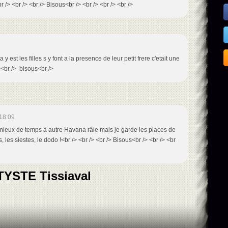
 /> <br /> <br /> Bisous<br /> <br /> <br /> <br />
 y est les filles s y font a la presence de leur petit frere c'etait une
 <br /> bisous<br />
18:09
v mieux de temps à autre Havana râle mais je garde les places de
 les siestes, le dodo !<br /> <br /> <br /> Bisous<br /> <br /> <br
STE Tissiaval