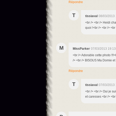
Répondre
T
tissiaval
08/03/2013 
<br /> <br /> Heidi ch
quoi !<br /> <br /> <br
M
MissParker
07/03/2013 19:13
<br /> Adorable cette photo !!!<b
/> <br /> BISOUS Ma Domie et
Répondre
T
tissiaval
07/03/2013 
<br /> <br /> Oui je s
et caresses <br /> <br 