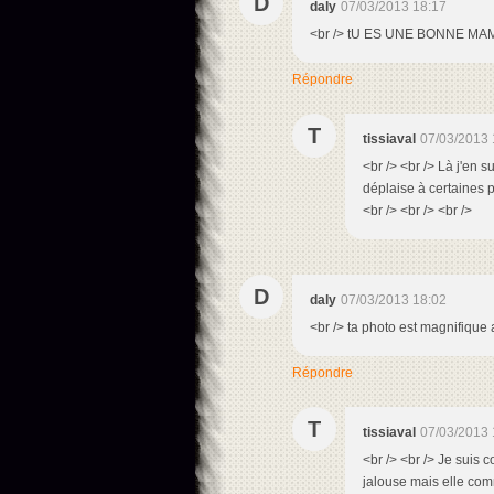
D
daly
07/03/2013 18:17
<br /> tU ES UNE BONNE MA
Répondre
T
tissiaval
07/03/2013 
<br /> <br /> Là j'en 
déplaise à certaines p
<br /> <br /> <br />
D
daly
07/03/2013 18:02
<br /> ta photo est magnifique
Répondre
T
tissiaval
07/03/2013 
<br /> <br /> Je suis 
jalouse mais elle com