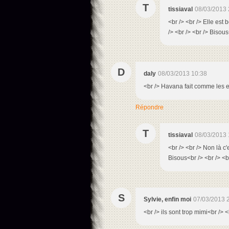
T
tissiaval
08/03/2013 
<br /> <br /> Elle est
/> <br /> <br /> Bisous
D
daly
08/03/2013 10:38
<br /> Havana fait comme les en
Répondre
T
tissiaval
08/03/2013 
<br /> <br /> Non là c'
Bisous<br /> <br /> <br
S
Sylvie, enfin moi
07/03/2013 
<br /> ils sont trop mimi<br /> 