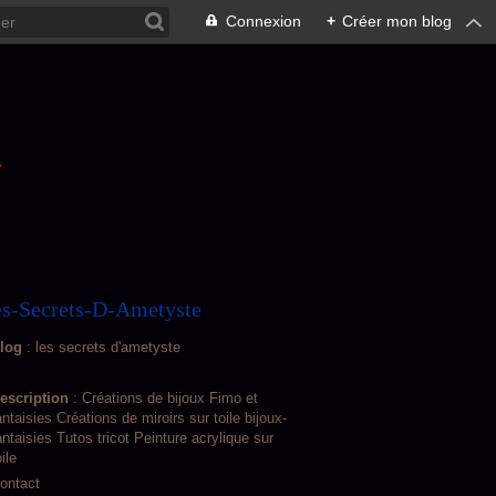
Connexion
+
Créer mon blog
L
s-Secrets-D-Ametyste
log
: les secrets d'ametyste
escription
: Créations de bijoux Fimo et
antaisies Créations de miroirs sur toile bijoux-
antaisies Tutos tricot Peinture acrylique sur
oile
ontact