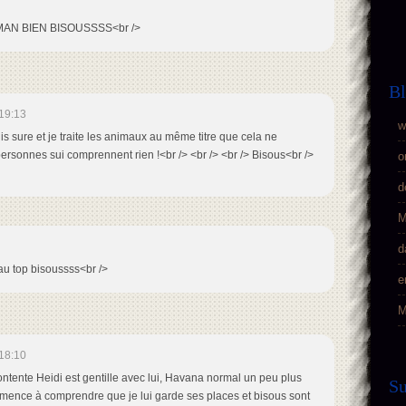
MAN BIEN BISOUSSSS<br />
Bl
19:13
w
suis sure et je traite les animaux au même titre que cela ne
ersonnes sui comprennent rien !<br /> <br /> <br /> Bisous<br />
o
d
M
d
 au top bisoussss<br />
e
M
18:10
contente Heidi est gentille avec lui, Havana normal un peu plus
S
mence à comprendre que je lui garde ses places et bisous sont