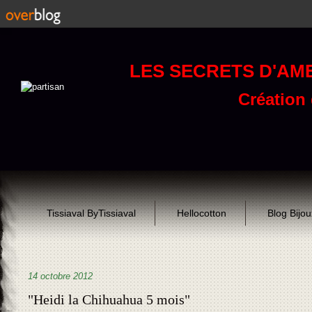
LES SECRETS D'AM
Création d
Tissiaval ByTissiaval
Hellocotton
Blog Bijo
14 octobre 2012
"Heidi la Chihuahua 5 mois"