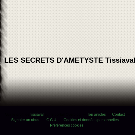
LES SECRETS D'AMETYSTE Tissiava
Voir le profil de
tissiaval
sur le portail Overblog
Top articles
Contact
Signaler un abus
C.G.U.
Cookies et données personnelles
Préférences cookies