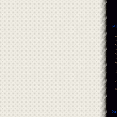
Bl
w
o
d
M
d
e
M
S