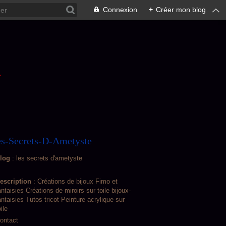
Connexion
+
Créer mon blog
L
s-Secrets-D-Ametyste
log
: les secrets d'ametyste
escription
: Créations de bijoux Fimo et
antaisies Créations de miroirs sur toile bijoux-
antaisies Tutos tricot Peinture acrylique sur
oile
ontact