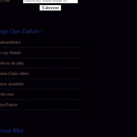
Email
ogs Que J'adore !
ebrankfinko
n my thread
elices de daly
arie-Claire idées
ame skarlette
nfin moi
issParker
uivez-Moi