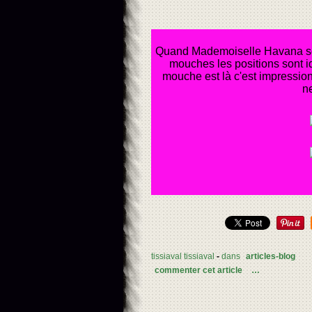
Quand Mademoiselle Havana se p
mouches les positions sont id
mouche est là c'est impression
ne
tissiaval tissiaval
-
dans
articles-blog
commenter cet article
…