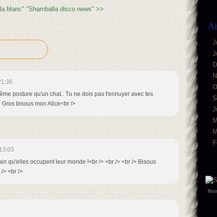
a blanc"
"Shamballa disco news" >>
Ar
J
J
D
N
21:36
O
 même posture qu'un chat.. Tu ne dois pas t'ennuyer avec tes
S
/> Gros bisous mon Alice<br />
J
M
M
F
13:03
rtain qu'elles occupent leur monde !<br /> <br /> <br /> Bisous
 /> <br />
Ret