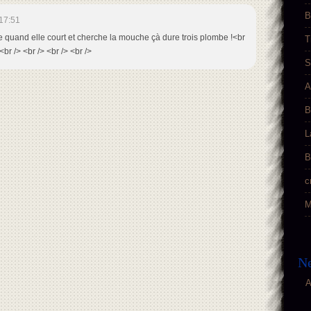
B
17:51
le quand elle court et cherche la mouche çà dure trois plombe !<br
T
<br /> <br /> <br /> <br />
S
A
B
L
B
c
M
Ne
A