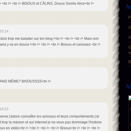
> <br /> <br /> BISOUS et CÂLINS, Douce Soirée Alice<br />
Ar
P
U
20:14
U
e dois trop me balader sur ton blog !<br /> <br /> <br /> Mais non
na y va en douce !<br /> <br /> <br /> Bisous et caresses <br />
G
s
B
QUAND MËME? BISOUSSSS<br />
A
19:23
bserve j'adore connaître les animaux et leurs comportements j'ai
 trop la maison et sur internet je ne veux pas dommage l'histoire
ux en vidéo<br /> !<br /> <br /> <br /> Bisous<br /> <br /> <br />