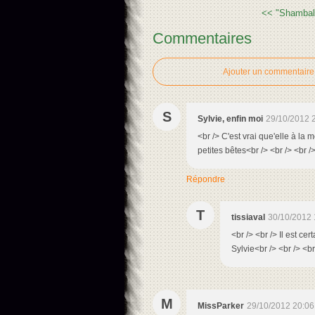
<< "Shamball
Commentaires
Ajouter un commentaire
S
Sylvie, enfin moi
29/10/2012 
<br /> C'est vrai que'elle à la
petites bêtes<br /> <br /> <br 
Répondre
T
tissiaval
30/10/2012 
<br /> <br /> Il est ce
Sylvie<br /> <br /> <br
M
MissParker
29/10/2012 20:06