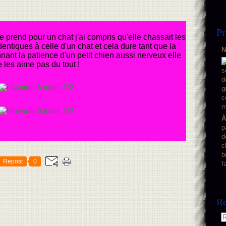
Pr
rend pour un chat j'ai compris qu'elle chassait les
entiques à celle d'un chat et cela dure tant que la
N
nant la patience d'un petit chien aussi nerveux elle
 les aime pas du tout !
À
p
d
c
b
Repost
0
f
Re