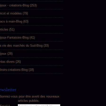
ijoux - créations-Blog
(253)
ricot et modèles
(79)
acs à main-Blog
(63)
rticles
(51)
ijoux-Fantaisies-Blog
(41)
a vie des marchés du Sud-Blog
(33)
ijoux
(28)
réas divers
(26)
iroirs-créations-Blog
(18)
wsletter
bonnez-vous pour être averti des nouveaux
articles publiés.