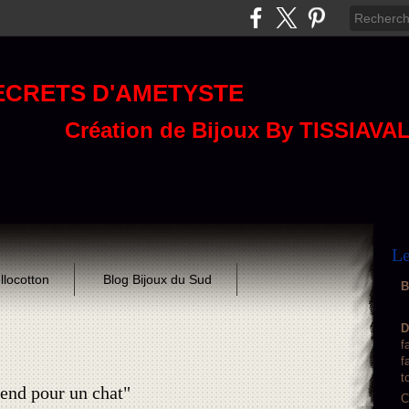
ECRETS D'AMETYSTE
Création de Bijoux By TISSIAVA
Le
llocotton
Blog Bijoux du Sud
B
D
f
f
t
end pour un chat"
C