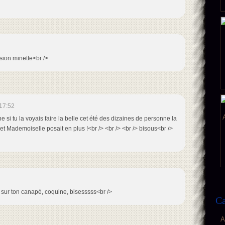
rsion minette<br />
17:52
ne si tu la voyais faire la belle cet été des dizaines de personne la
t Mademoiselle posait en plus !<br /> <br /> <br /> bisous<br />
e, sur ton canapé, coquine, bisesssss<br />
Ca
A