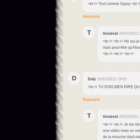
<br /> Tout comme Gypsy <br /
Répondre
T
tissiaval
29/10/2012 
<br /> <br /> Hé oui j
mais peut-être qu'Hava
<br /> <br /> <br />
D
Daly
29/10/2012 19:07
<br /> TU DOIS BIEN RIRE 
Répondre
T
tissiaval
29/10/2012 
<br /> <br /> Je les o
une vidéo mais on voit
de la mouche était mie