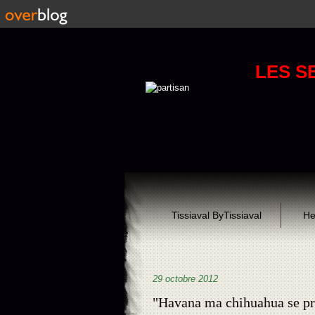
LES S
Tissiaval ByTissiaval
He
29 octobre 2012
"Havana ma chihuahua se pr