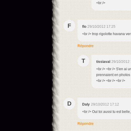
<br />
F
flo
29/10/2012 17:25
<br /> trop rigolotte havana ve
Répondre
T
tissiaval
29/10/2012 
<br /> <br /> S'en ai u
prennaient en photos e
<br /> <br /> <br />
D
Daly
29/10/2012 17:12
<br /> Oui toi aussi tu est bell
Répondre