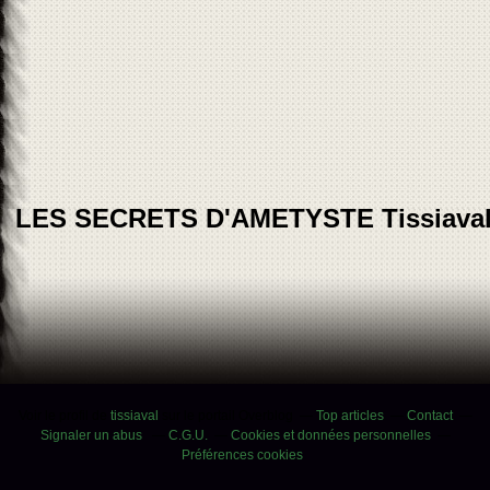
LES SECRETS D'AMETYSTE Tissiava
Voir le profil de
tissiaval
sur le portail Overblog
Top articles
Contact
Signaler un abus
C.G.U.
Cookies et données personnelles
Préférences cookies