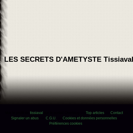
LES SECRETS D'AMETYSTE Tissiava
Voir le profil de
tissiaval
sur le portail Overblog
Top articles
Contact
Signaler un abus
C.G.U.
Cookies et données personnelles
Préférences cookies