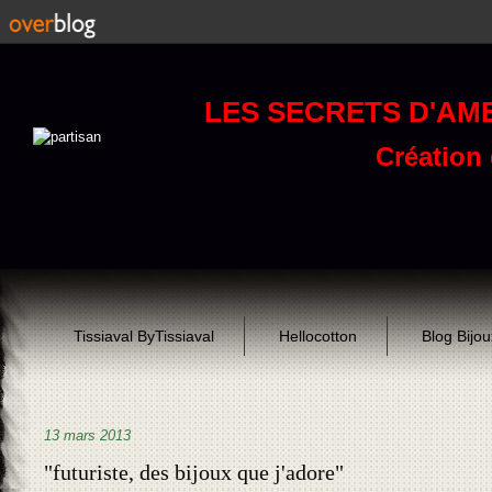
LES SECRETS D'AM
Création d
Tissiaval ByTissiaval
Hellocotton
Blog Bijo
13 mars 2013
"futuriste, des bijoux que j'adore"