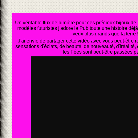
Un véritable flux de lumière pour ces précieux bijoux de l
modèles futuristes j'adore la Pub toute une histoire déjà 
yeux plus grands que la terre 
J'ai envie de partager cette vidéo avec vous peut-être
sensations d'éclats, de beauté, de nouveauté, d'iréalité, d
les Fées sont peut-être passées par