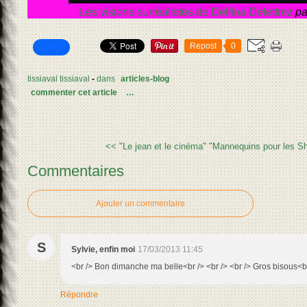
Les visions surréalistes de Delfina Delettrez
p
Repost
0
tissiaval tissiaval
-
dans
articles-blog
commenter cet article
…
<< "Le jean et le cinéma"
"Mannequins pour les S
Commentaires
Ajouter un commentaire
S
Sylvie, enfin moi
17/03/2013 11:45
<br /> Bon dimanche ma belle<br /> <br /> <br /> Gros bisous<b
Répondre