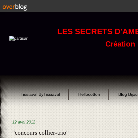
LES SECRETS D'AM
Création d
Tissiaval ByTissiaval
Hellocotton
Blog Bijo
12 avril 2012
"concours collier-trio"