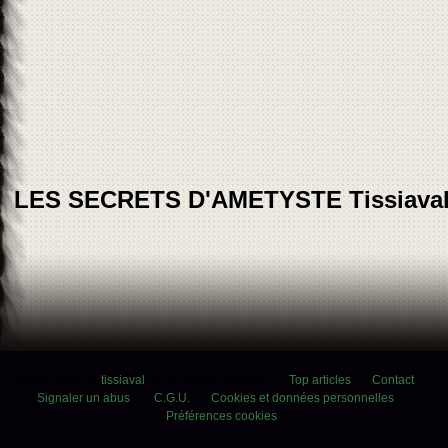
LES SECRETS D'AMETYSTE Tissiava
Voir le profil de
tissiaval
sur le portail Overblog
Top articles
Contact
Signaler un abus
C.G.U.
Cookies et données personnelles
Préférences cookies