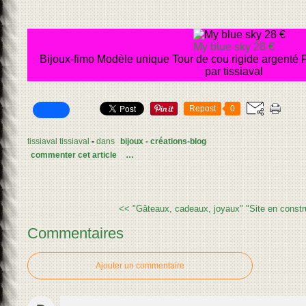
My blue sky 28 €
Bijoux-fimo Modèle unique Tour de cou rigide argenté F
par tissiaval
Repost
0
tissiaval tissiaval
-
dans
bijoux - créations-blog
commenter cet article
…
<< "Gâteaux, cadeaux, joyaux"
"Site en constr
Commentaires
Ajouter un commentaire