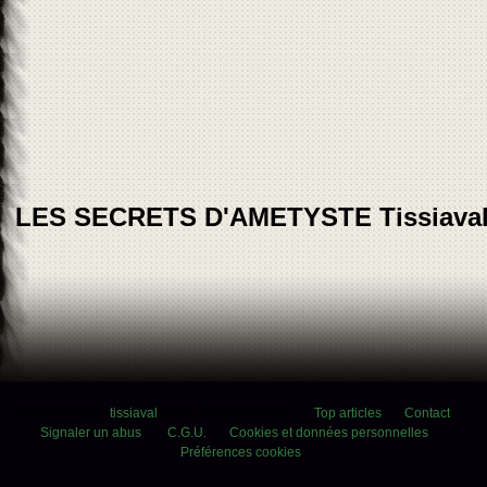
LES SECRETS D'AMETYSTE Tissiava
Voir le profil de
tissiaval
sur le portail Overblog
Top articles
Contact
Signaler un abus
C.G.U.
Cookies et données personnelles
Préférences cookies