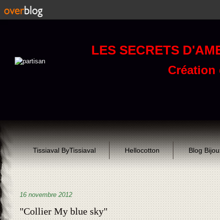
LES SECRETS D'AM
Création d
Tissiaval ByTissiaval
Hellocotton
Blog Bijo
16 novembre 2012
"Collier My blue sky"