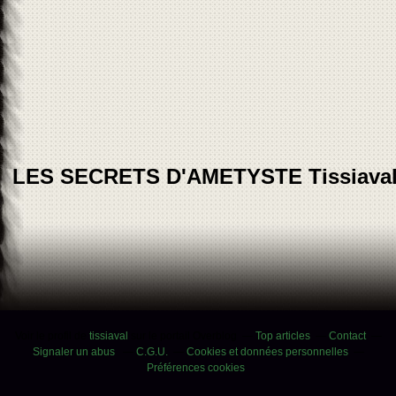
LES SECRETS D'AMETYSTE Tissiava
Voir le profil de
tissiaval
sur le portail Overblog
Top articles
Contact
Signaler un abus
C.G.U.
Cookies et données personnelles
Préférences cookies