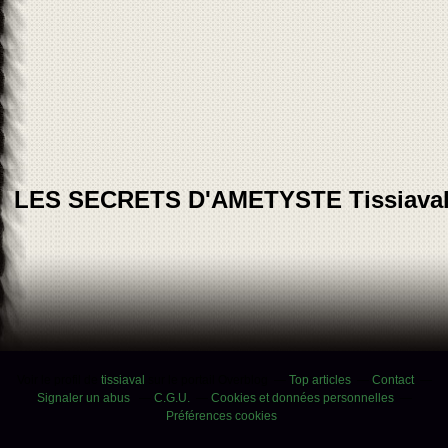
LES SECRETS D'AMETYSTE Tissiava
Voir le profil de
tissiaval
sur le portail Overblog
Top articles
Contact
Signaler un abus
C.G.U.
Cookies et données personnelles
Préférences cookies