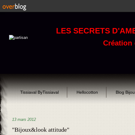
LES SECRETS D'AM
Création d
Tissiaval ByTissiaval
Hellocotton
Blog Bijo
13 mars 2012
"Bijoux&look attitude"