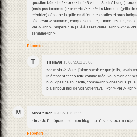
question bête <br /> <br /> <br /> S.A.L. = Stitch A Long (= br
(mais pas forcément).<br /> <br /> <br /> La Meneuse (grille de 
créatrice) découpe la grille en différentes parties et nous indique
l'étape<br /> suivante ; chaque semaine, 10aine, 15aine, mois ...
<br /> <br /> J'espère que j'ai été assez claire !!!<br /> <br /> 
semaine<br />
Répondre
T
Tissiaval
13/03/2012 13:08
<br /> <br /> Merci, j'aime savoir ce que je lis, j'avais 
intéressant et chouette comme idée. Vous m'en donnez
bijoux pas de solidarité, comme<br /> chez vous, j'ai eu 
plaisir pour moi de voir votre travail !<br /> <br /> <br />
M
MissParker
13/03/2012 12:59
<br /> Je t'ai répondu sur mon blog ... tu n'as pas reçu ma répo
Répondre