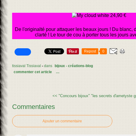
De l'originalté pour attaquer les beaux jours ! Du blanc, d
clarté ! Le tour de cou à porter tous les jours av
Repost
0
tissiaval Tissiaval
-
dans
bijoux - créations-blog
commenter cet article
…
<< "Concours bijoux"
"les secrets d'ametyste gr
Commentaires
Ajouter un commentaire