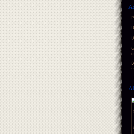
Ar
P
U
U
G
s
B
A