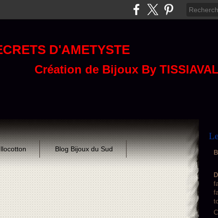
ECRETS D'AMETYSTE
Création de Bijoux By TISSIAVA
Le
llocotton
Blog Bijoux du Sud
B
D
f
f
t
C