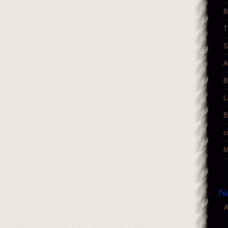
B
T
S
A
B
L
B
c
M
Ne
A