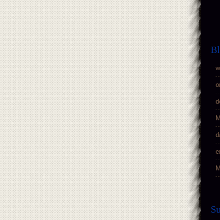
Bl
w
o
d
M
d
e
M
S