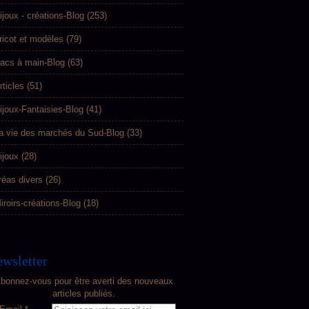
ijoux - créations-Blog
(253)
ricot et modèles
(79)
acs à main-Blog
(63)
rticles
(51)
ijoux-Fantaisies-Blog
(41)
a vie des marchés du Sud-Blog
(33)
ijoux
(28)
réas divers
(26)
iroirs-créations-Blog
(18)
wsletter
bonnez-vous pour être averti des nouveaux
articles publiés.