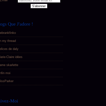
Email
ogs Que J'adore !
ebrankfinko
n my thread
elices de daly
arie-Claire idées
ame skarlette
nfin moi
issParker
uivez-Moi