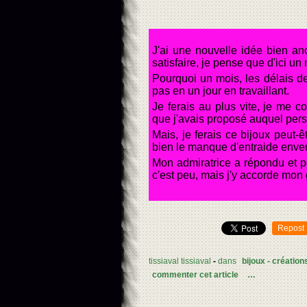
J'ai une nouvelle idée bien an
satisfaire, je pense que d'ici u
Pourquoi un mois, les délais de 
pas en un jour en travaillant.
Je ferais au plus vite, je me 
que j'avais proposé auquel person
Mais, je ferais ce bijoux peut-
bien le manque d'entraide envers
Mon admiratrice a répondu et po
c'est peu, mais j'y accorde mon 
Repost
tissiaval tissiaval
-
dans
bijoux - création
commenter cet article
…