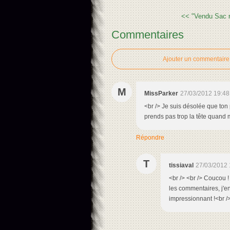
<< "Vendu Sac 
Commentaires
Ajouter un commentaire
M
MissParker
27/03/2012 19:48
<br /> Je suis désolée que ton pr
prends pas trop la tête quand 
Répondre
T
tissiaval
27/03/2012 
<br /> <br /> Coucou !
les commentaires, j'en 
impressionnant !<br />