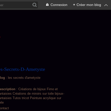
Connexion
+
Créer mon blog
L
s-Secrets-D-Ametyste
log
: les secrets d'ametyste
escription
: Créations de bijoux Fimo et
antaisies Créations de miroirs sur toile bijoux-
antaisies Tutos tricot Peinture acrylique sur
oile
ontact