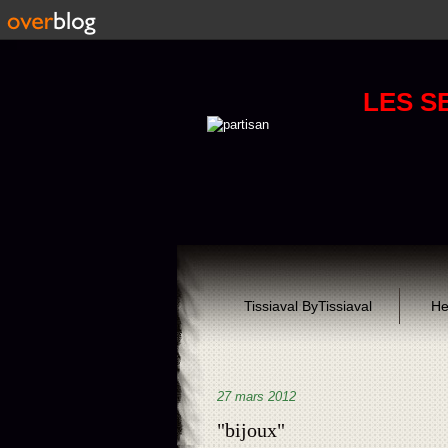
LES S
Tissiaval ByTissiaval
He
27 mars 2012
"bijoux"