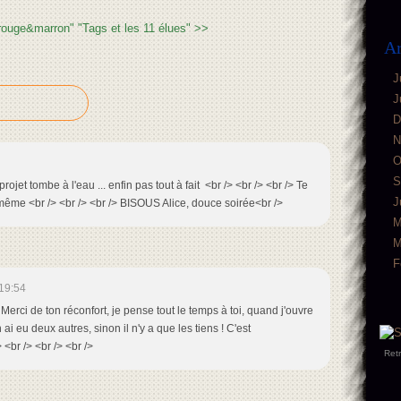
rouge&marron"
"Tags et les 11 élues" >>
Ar
J
J
D
N
O
S
ojet tombe à l'eau ... enfin pas tout à fait <br /> <br /> <br /> Te
J
même <br /> <br /> <br /> BISOUS Alice, douce soirée<br />
M
M
F
19:54
 Merci de ton réconfort, je pense tout le temps à toi, quand j'ouvre
ai eu deux autres, sinon il n'y a que les tiens ! C'est
 <br /> <br /> <br />
Ret