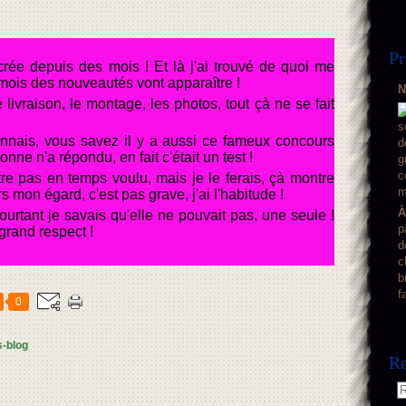
Pr
crée depuis des mois ! Et là j'ai trouvé de quoi me
n mois des nouveautés vont apparaître !
N
livraison, le montage, les photos, tout çà ne se fait
connais, vous savez il y a aussi ce fameux concours
ne n'a répondu, en fait c'était un test !
être pas en temps voulu, mais je le ferais, çà montre
 mon égard, c'est pas grave, j'ai l'habitude !
À
urtant je savais qu'elle ne pouvait pas, une seule !
p
grand respect !
d
c
b
f
0
s-blog
Re