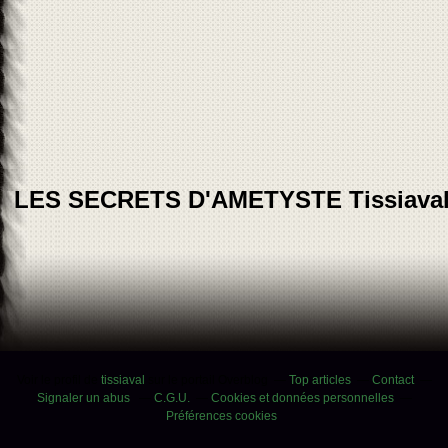
LES SECRETS D'AMETYSTE Tissiava
Voir le profil de
tissiaval
sur le portail Overblog
Top articles
Contact
Signaler un abus
C.G.U.
Cookies et données personnelles
Préférences cookies