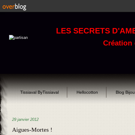
LES SECRETS D'AM
Création d
Tissiaval ByTissiaval
Hellocotton
Blog Bijo
29 janvier 2012
Aigues-Mortes !