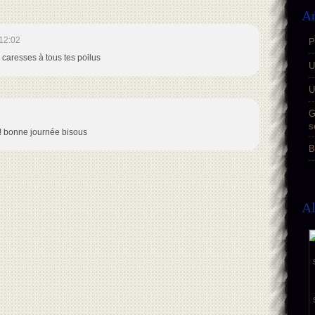
Ar
12:02
P
 caresses à tous tes poilus
U
U
G
s
 ! bonne journée bisous
B
A