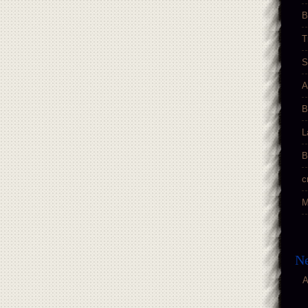
B
T
S
A
B
L
B
c
M
Ne
A