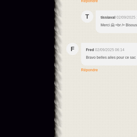
Répondre
T
tissiaval
02/09/2025 
Merci 🤗 <br /> Bisous
F
Fred
02/09/2025 06:14
Bravo belles ailes pour ce sac
Répondre