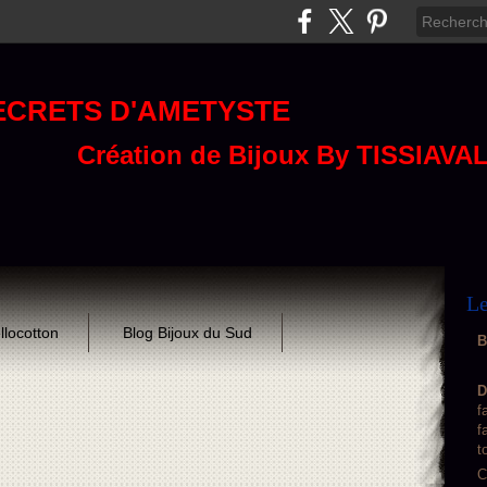
ECRETS D'AMETYSTE
Création de Bijoux By TISSIAVA
Le
llocotton
Blog Bijoux du Sud
B
D
f
f
t
C