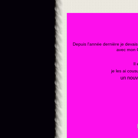
Depuis l'année dernière je devais
avec mon C
Il
je les ai cous
un nouve