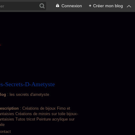
Connexion
+
Créer mon blog
L
s-Secrets-D-Ametyste
log
: les secrets d'ametyste
escription
: Créations de bijoux Fimo et
antaisies Créations de miroirs sur toile bijoux-
antaisies Tutos tricot Peinture acrylique sur
oile
ontact