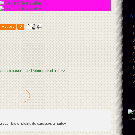
Ar
J
Repost
0
J
D
N
O
S
J
tion blouson cuir
Débardeur chiné >>
M
M
F
Ret
u sac . bie et pleins de caresses à harley