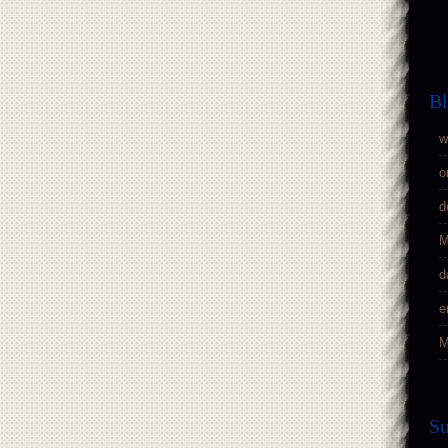
Bl
w
o
d
M
d
e
M
S