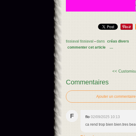
tissiaval tissiaval
-
dans
créas divers
commenter cet article
…
<< Customisa
Commentaires
Ajouter un commentaire
F
flo
02/09/2025 10:13
ca rend trop bien bien.tres bea