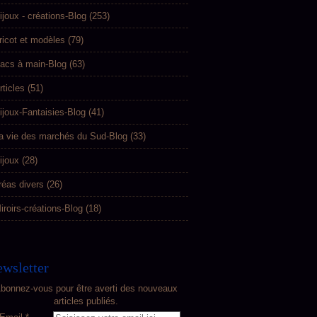
ijoux - créations-Blog
(253)
ricot et modèles
(79)
acs à main-Blog
(63)
rticles
(51)
ijoux-Fantaisies-Blog
(41)
a vie des marchés du Sud-Blog
(33)
ijoux
(28)
réas divers
(26)
iroirs-créations-Blog
(18)
wsletter
bonnez-vous pour être averti des nouveaux
articles publiés.