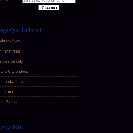
Email
ogs Que J'adore !
ebrankfinko
n my thread
elices de daly
arie-Claire idées
ame skarlette
nfin moi
issParker
uivez-Moi