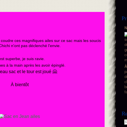
Pr
N
 coudre ces magnifiques ailes sur ce sac mais les soucis
hichi n'ont pas déclenché l'envie.
 est superbe, je suis ravie.
ues à la main après les avoir épinglé.
À
au sac et le tour est joué 🤗
p
d
c
À bientôt
b
f
Re