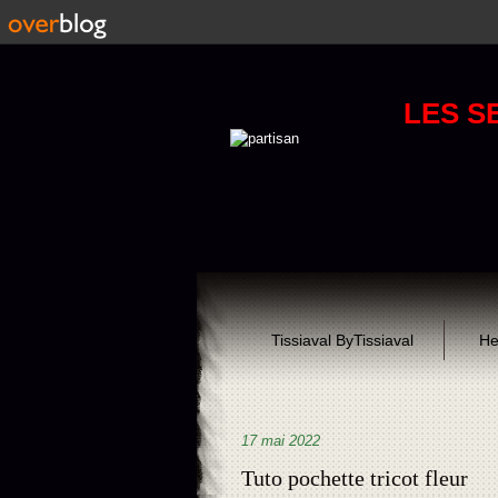
LES S
Tissiaval ByTissiaval
He
17 mai 2022
Tuto pochette tricot fleur