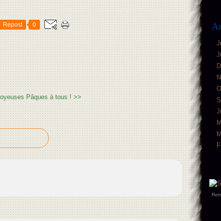
Ar
Repost
0
J
s
J
D
N
O
oyeuses Pâques à tous ! >>
S
J
M
M
F
Ret