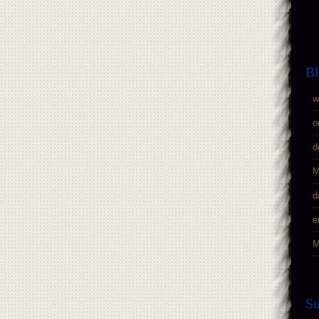
Bl
w
o
d
M
d
e
M
S