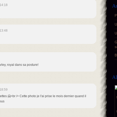
Ar
14:18
P
U
13:48
U
G
s
B
Harley, royal dans sa posture!
A
18:59
ttes 🤗<br /> Cette photo je l'ai prise le mois dernier quand il
sous