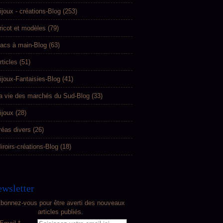
ijoux - créations-Blog
(253)
ricot et modèles
(79)
acs à main-Blog
(63)
rticles
(51)
ijoux-Fantaisies-Blog
(41)
a vie des marchés du Sud-Blog
(33)
ijoux
(28)
réas divers
(26)
iroirs-créations-Blog
(18)
wsletter
bonnez-vous pour être averti des nouveaux
articles publiés.