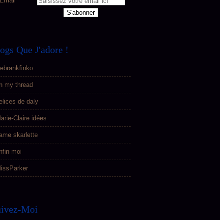
Email
ogs Que J'adore !
ebrankfinko
n my thread
elices de daly
arie-Claire idées
ame skarlette
nfin moi
issParker
uivez-Moi