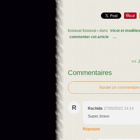
tissiaval tissiaval
-
dans
tricot et modèle
commenter cet article
…
<<
J
Commentaires
Ajouter un commentaire
R
Rachida
27/05/2022 14:14
Super, bravo
Répondre