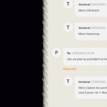
T
tissiaval
03/01/2023 
Merci infiniment
T
tissiaval
03/10/2022 
Merci beaucoup
F
flo
17/05/2022 18:54
elle est jolie ta pochette!!! et 
Répondre
T
tissiaval
17/05/2022 
Merci j'adore les poche
veut il pose.<br /> Bi