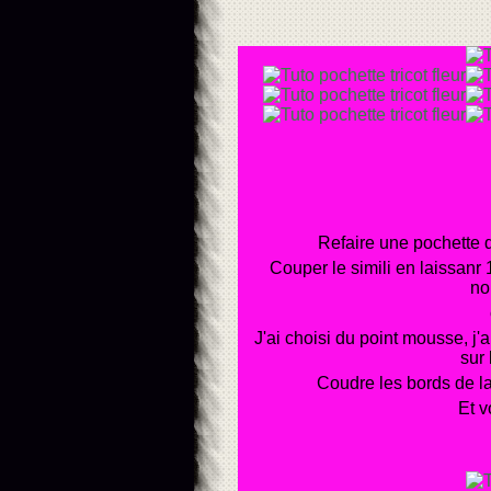
Refaire une pochette do
Couper le simili en laissanr 
no
J'ai choisi du point mousse, j'
sur 
Coudre les bords de la 
Et v