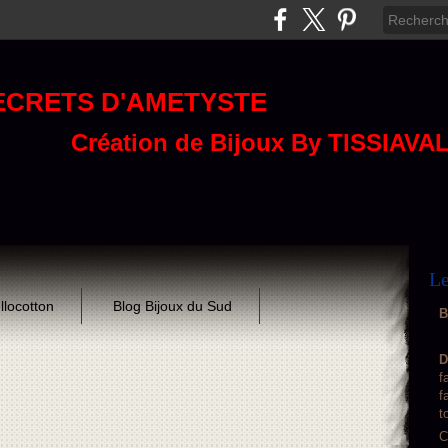
ECRETS D'AMETYSTE
Création de Bijoux By TISSIAVA
Le
llocotton
Blog Bijoux du Sud
B
D
f
f
t
C