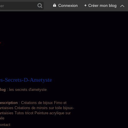
Connexion
+
Créer mon blog
L
s-Secrets-D-Ametyste
log
: les secrets d'ametyste
escription
: Créations de bijoux Fimo et
antaisies Créations de miroirs sur toile bijoux-
antaisies Tutos tricot Peinture acrylique sur
oile
ontact