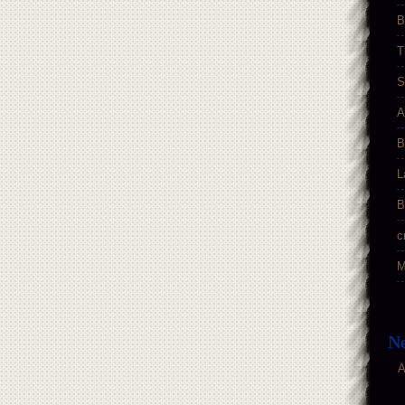
B
T
S
A
B
L
B
c
M
Ne
A