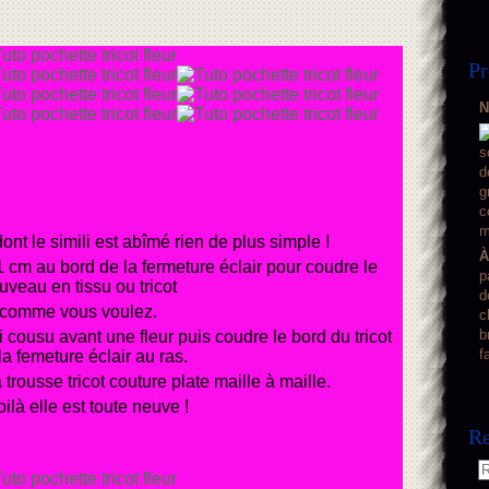
Pr
N
nt le simili est abîmé rien de plus simple !
À
1 cm au bord de la fermeture éclair pour coudre le
p
uveau en tissu ou tricot
d
comme vous voulez.
c
b
ai cousu avant une fleur puis coudre le bord du tricot
f
la femeture éclair au ras.
trousse tricot couture plate maille à maille.
oilà elle est toute neuve !
Re