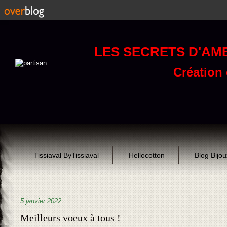
LES SECRETS D'AM
Création d
Tissiaval ByTissiaval
Hellocotton
Blog Bijo
5 janvier 2022
Meilleurs voeux à tous !