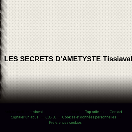
LES SECRETS D'AMETYSTE Tissiava
Voir le profil de
tissiaval
sur le portail Overblog
Top articles
Contact
Signaler un abus
C.G.U.
Cookies et données personnelles
Préférences cookies