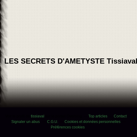
LES SECRETS D'AMETYSTE Tissiava
Voir le profil de
tissiaval
sur le portail Overblog
Top articles
Contact
Signaler un abus
C.G.U.
Cookies et données personnelles
Préférences cookies