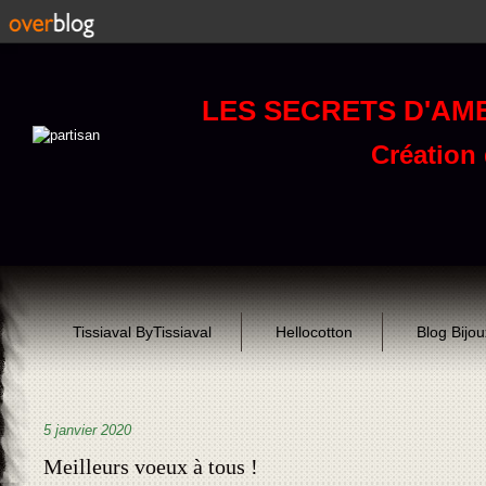
LES SECRETS D'AM
Création d
Tissiaval ByTissiaval
Hellocotton
Blog Bijo
5 janvier 2020
Meilleurs voeux à tous !