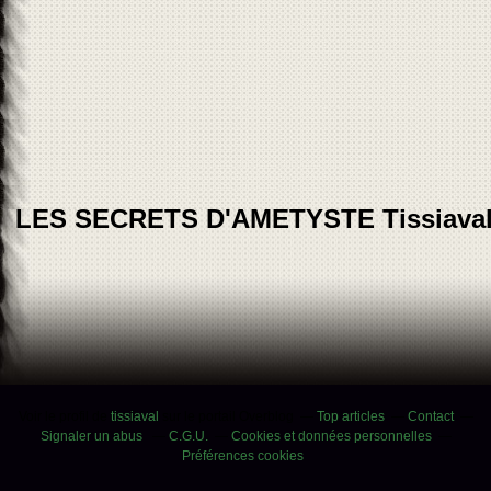
LES SECRETS D'AMETYSTE Tissiava
Voir le profil de
tissiaval
sur le portail Overblog
Top articles
Contact
Signaler un abus
C.G.U.
Cookies et données personnelles
Préférences cookies