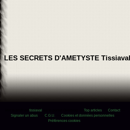
LES SECRETS D'AMETYSTE Tissiava
Voir le profil de
tissiaval
sur le portail Overblog
Top articles
Contact
Signaler un abus
C.G.U.
Cookies et données personnelles
Préférences cookies