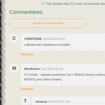
<< Tuto doudou lapin
En cours un nouveau dou
Commentaires
Ajouter un commentaire
C
CHRISTIANE
23/11/2019 16:55
j attends avec impatience le modèle
Répondre
M
MissParker
23/11/2019 10:55
CC Domie... superbe production !<br /> BRAVO, bonne continua
BISOUS, gros câlins à Harley
Répondre
T
tissiaval
24/11/2019 17:40