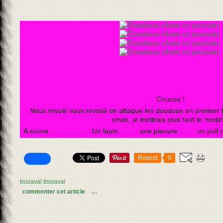
Coucou !
Nous revoili nous revoilà on attaque les doudous en premier 
envie, je mettrais plus tard le modè
A suivre......................Un lapin...........une pieuvre..........un pull
Repost
0
tissiaval tissiaval
commenter cet article
…