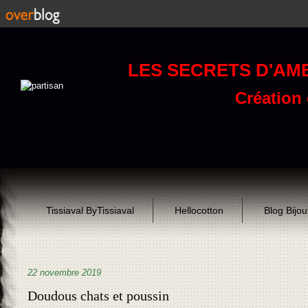
LES SECRETS D'AM
Création d
Tissiaval ByTissiaval
Hellocotton
Blog Bijo
22 novembre 2019
Doudous chats et poussin