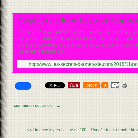
Poupée tricot et boîte - les secrets d'ametyst
Coucou à tous difficile cette année, la canicule, la
mauvaise volonté du gouvernement que va-t-on devenir
çà à du bon d'être un animal heureux je précise, pend
pour les marchés de...
http://www.les-secrets-d-ametyste.com/2018/11/pou
Repost
0
commenter cet article
…
<< Urgence loyers baisse de 100...
Poupée tricot et boîte htt