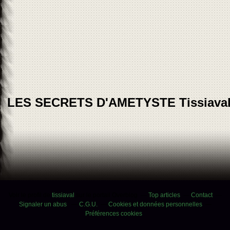
LES SECRETS D'AMETYSTE Tissiava
Voir le profil de
tissiaval
sur le portail Overblog
Top articles
Contact
Signaler un abus
C.G.U.
Cookies et données personnelles
Préférences cookies