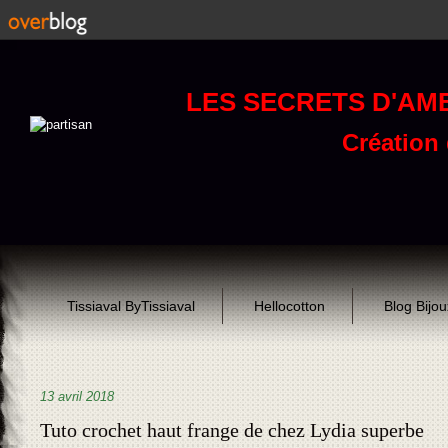
LES SECRETS D'AM
Création d
Tissiaval ByTissiaval
Hellocotton
Blog Bijo
13 avril 2018
Tuto crochet haut frange de chez Lydia superbe