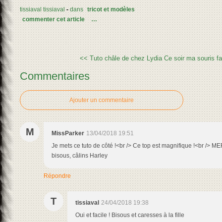
tissiaval tissiaval
-
dans
tricot et modèles
commenter cet article
…
<< Tuto châle de chez Lydia
Ce soir ma souris fa
Commentaires
Ajouter un commentaire
M
MissParker
13/04/2018 19:51
Je mets ce tuto de côté !<br /> Ce top est magnifique !<br /> 
bisous, câlins Harley
Répondre
T
tissiaval
24/04/2018 19:38
Oui et facile ! Bisous et caresses à la fille