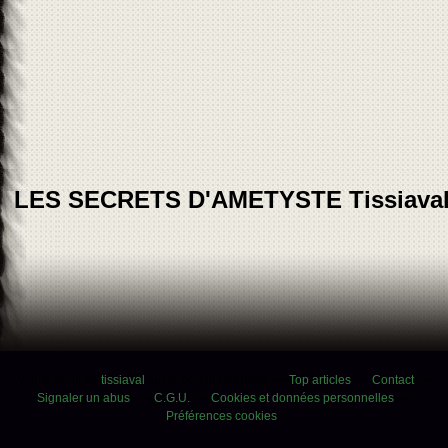
LES SECRETS D'AMETYSTE Tissiava
Voir le profil de
tissiaval
sur le portail Overblog
Top articles
Contact
Signaler un abus
C.G.U.
Cookies et données personnelles
Préférences cookies