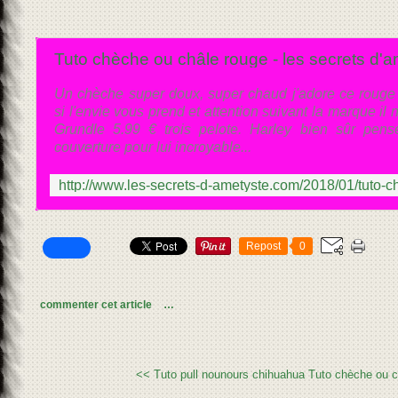
Tuto chèche ou châle rouge - les secrets d'
Un chèche super doux, super chaud j'adore ce rouge
si l'envie vous prend et attention suivant la marque il 
Grundle 5.99 € trois pelote. Harley bien sûr pen
couverture pour lui incroyable...
Repost
0
commenter cet article
…
<< Tuto pull nounours chihuahua
Tuto chèche ou c