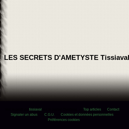
LES SECRETS D'AMETYSTE Tissiava
Voir le profil de
tissiaval
sur le portail Overblog
Top articles
Contact
Signaler un abus
C.G.U.
Cookies et données personnelles
Préférences cookies