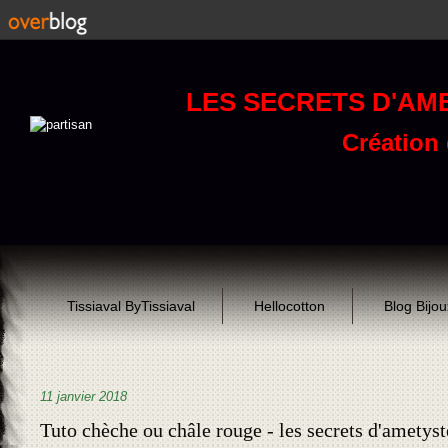
LES SECRETS D'AM
Création d
Tissiaval ByTissiaval
Hellocotton
Blog Bijo
11 janvier 2018
Tuto chèche ou châle rouge - les secrets d'ametyst