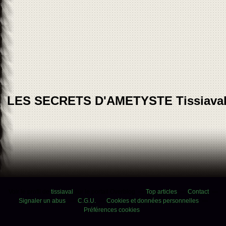
LES SECRETS D'AMETYSTE Tissiava
Voir le profil de
tissiaval
sur le portail Overblog
Top articles
Contact
Signaler un abus
C.G.U.
Cookies et données personnelles
Préférences cookies