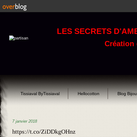
LES SECRETS D'AM
Création d
Tissiaval ByTissiaval
Hellocotton
Blog Bijo
7 janvier 2018
https://t.co/ZiDDkgOHnz