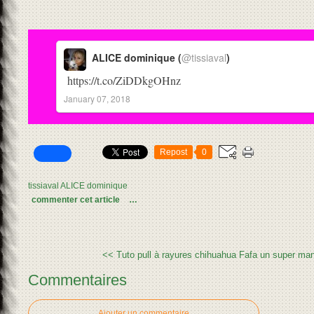
ALICE dominique (
@tissiaval
)
https://t.co/ZiDDkgOHnz
January 07, 2018
Repost
0
tissiaval ALICE dominique
commenter cet article
…
<< Tuto pull à rayures chihuahua
Fafa un super man
Commentaires
Ajouter un commentaire