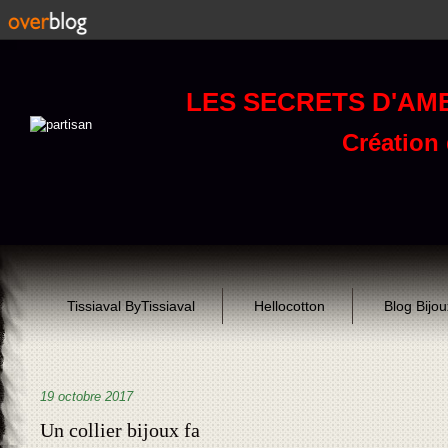
LES SECRETS D'AM
Création d
Tissiaval ByTissiaval
Hellocotton
Blog Bijo
19 octobre 2017
Un collier bijoux fa