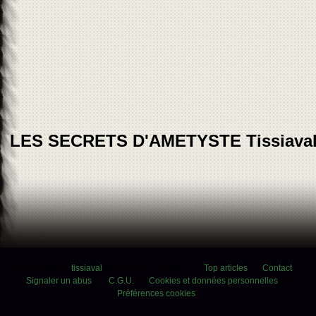
LES SECRETS D'AMETYSTE Tissiava
Voir le profil de
tissiaval
sur le portail Overblog
Top articles
Contact
Signaler un abus
C.G.U.
Cookies et données personnelles
Préférences cookies