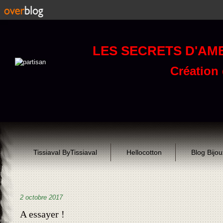
LES SECRETS D'AM
Création d
Tissiaval ByTissiaval
Hellocotton
Blog Bijo
2 octobre 2017
A essayer !