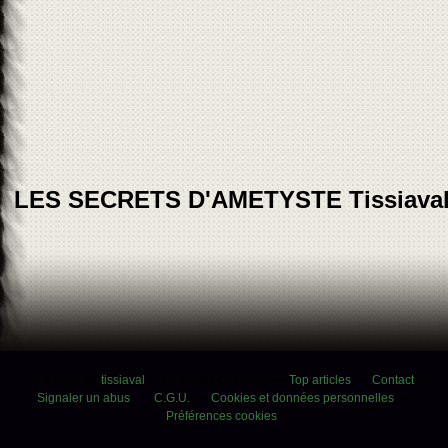
LES SECRETS D'AMETYSTE Tissiava
Voir le profil de
tissiaval
sur le portail Overblog
Top articles
Contact
Signaler un abus
C.G.U.
Cookies et données personnelles
Préférences cookies