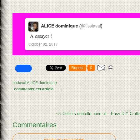
ALICE dominique (
@tissiaval
)
A essayer !
October 02, 2017
Repost
0
tissiaval ALICE dominique
commenter cet article
…
<< Colliers dentelle noire et...
Easy DIY Craft
Commentaires
Ajouter un commentaire