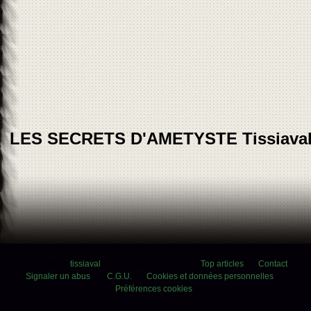
LES SECRETS D'AMETYSTE Tissiava
Voir le profil de
tissiaval
sur le portail Overblog
Top articles
Contact
Signaler un abus
C.G.U.
Cookies et données personnelles
Préférences cookies