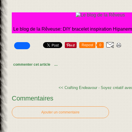
Le blog de la Rêveuse: DIY bracelet inspiration Hipane
Repost
0
commenter cet article
…
<< Crafting Endeavour -
Soyez créatif ave
Commentaires
Ajouter un commentaire