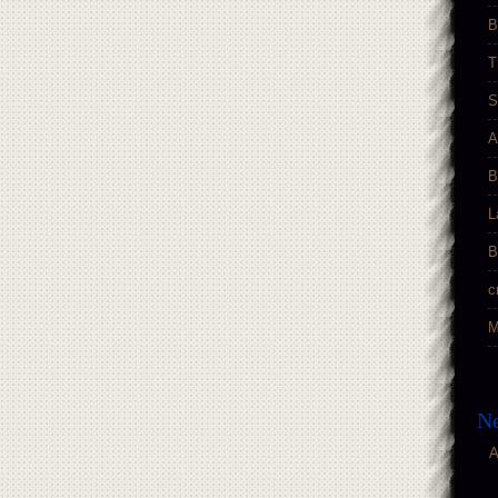
B
T
S
A
B
L
B
c
M
Ne
A