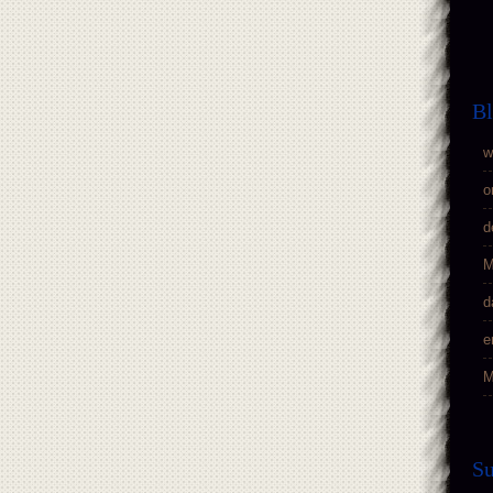
Bl
w
o
d
M
d
e
M
S