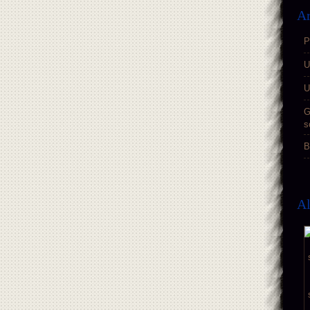
Ar
P
U
U
G
s
B
A