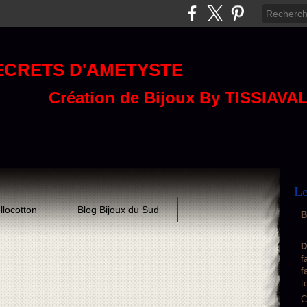
ECRETS D'AMETYSTE
Création de Bijoux By TISSIAVA
Le
llocotton
Blog Bijoux du Sud
B
D
f
f
t
C