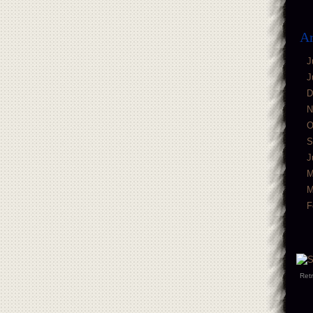
Ar
J
J
D
N
O
S
J
M
M
F
Ret