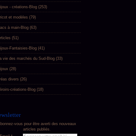
ijoux - créations-Blog
(253)
ricot et modèles
(79)
acs à main-Blog
(63)
rticles
(51)
ijoux-Fantaisies-Blog
(41)
a vie des marchés du Sud-Blog
(33)
ijoux
(28)
réas divers
(26)
iroirs-créations-Blog
(18)
wsletter
bonnez-vous pour être averti des nouveaux
articles publiés.