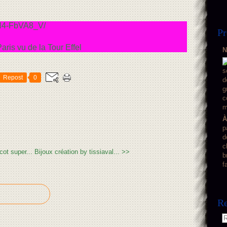
BN4-FbVA8_V/
Pr
N
Repost
0
À
p
d
c
ot super...
Bijoux création by tissiaval... >>
b
f
Re