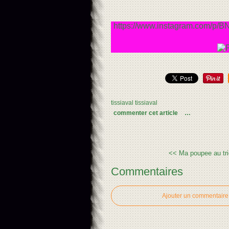
https://www.instagram.com/p/
tissiaval tissiaval
commenter cet article
…
<< Ma poupee au tric
Commentaires
Ajouter un commentaire