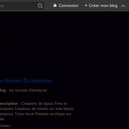
Connexion
+
Créer mon blog
L
s-Secrets-D-Ametyste
log
: les secrets d'ametyste
escription
: Créations de bijoux Fimo et
antaisies Créations de miroirs sur toile bijoux-
antaisies Tutos tricot Peinture acrylique sur
oile
ontact