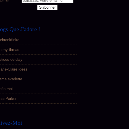
Email
ogs Que J'adore !
ebrankfinko
n my thread
elices de daly
arie-Claire idées
ame skarlette
nfin moi
issParker
uivez-Moi