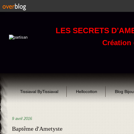
LES SECRETS D'AM
Création d
Tissiaval ByTissiaval
Hellocotton
Blog Bijo
9 avril 2016
Baptême d'Ametyste