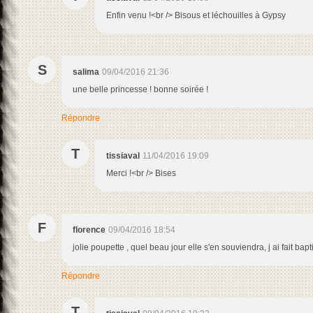
Enfin venu !<br /> Bisous et léchouilles à Gypsy
S
salima
09/04/2016 21:36
une belle princesse ! bonne soirée !
Répondre
T
tissiaval
11/04/2016 19:09
Merci !<br /> Bises
F
florence
09/04/2016 18:54
jolie poupette , quel beau jour elle s'en souviendra, j ai fait 
Répondre
T