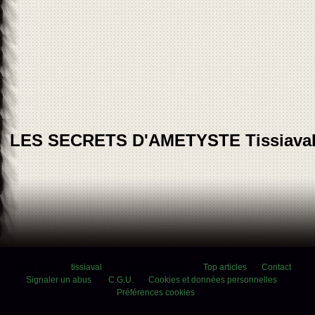
LES SECRETS D'AMETYSTE Tissiava
Voir le profil de
tissiaval
sur le portail Overblog
Top articles
Contact
Signaler un abus
C.G.U.
Cookies et données personnelles
Préférences cookies