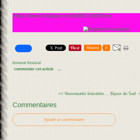
https://www.instagram.com/p/BELnbfyRDee/
Repost
0
tissiaval tissiaval
commenter cet article
…
<< Nouveautés bracelets....
Bijoux du Sud -
Commentaires
Ajouter un commentaire