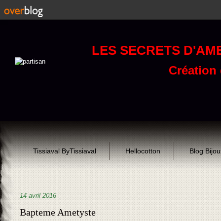
LES SECRETS D'AM
Création d
Tissiaval ByTissiaval
Hellocotton
Blog Bijo
14 avril 2016
Bapteme Ametyste