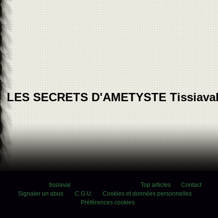
LES SECRETS D'AMETYSTE Tissiava
Voir le profil de
tissiaval
sur le portail Overblog
Top articles
Contact
Signaler un abus
C.G.U.
Cookies et données personnelles
Préférences cookies