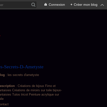
Connexion
+
Créer mon blog
L
s-Secrets-D-Ametyste
log
: les secrets d'ametyste
escription
: Créations de bijoux Fimo et
antaisies Créations de miroirs sur toile bijoux-
antaisies Tutos tricot Peinture acrylique sur
oile
ontact