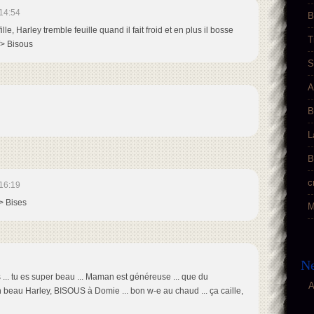
14:54
B
fille, Harley tremble feuille quand il fait froid et en plus il bosse
T
 /> Bisous
S
A
B
L
B
c
16:19
/> Bises
M
Ne
es ... tu es super beau ... Maman est généreuse ... que du
A
n beau Harley, BISOUS à Domie ... bon w-e au chaud ... ça caille,