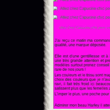
Allez chez Capucine chic pour vot
J'ai reçu ce matin ma comma
qualité, une marque déposée.
Elle est d'une gentillesse et à 
une très grande attention et pr
modèles surtout prenez conseil p
rare de nos jours !
Les couleurs et le tissu sont ma
choix des couleurs que je n'av
ravi, il fait très froid ici beau
salissent plus que les femelles z
L'imper le plus, une poche pour m
Admirer mon beau Harley il atte