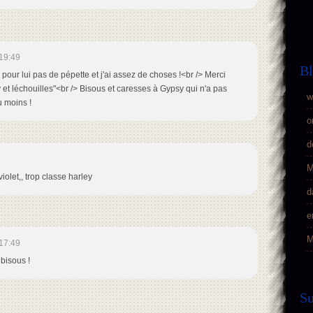
19:49
Bl
e pour lui pas de pépette et j'ai assez de choses !<br /> Merci
 et léchouilles"<br /> Bisous et caresses à Gypsy qui n'a pas
w
 moins !
o
d
M
iolet,, trop classe harley
d
e
M
17:49
 bisous !
S