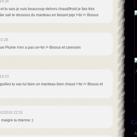
19:34
t tu sais je suis beaucoup dehors chaud/froid je fais très
mâle sali le dessous du manteau en faisant pipi !<br /> Bisous
22:26
re que Plume n'en a pas un<br /> Bisous et caresses
19:33
iguilles tu vas lui faire un manteau bien chaud !<br /> Bisous et
01/2016 22:51
e maigre la mienne ;)
Ca
A