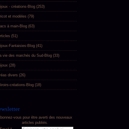
ijoux - créations-Blog
(253)
ricot et modèles
(79)
acs à main-Blog
(63)
rticles
(51)
ijoux-Fantaisies-Blog
(41)
a vie des marchés du Sud-Blog
(33)
ijoux
(28)
réas divers
(26)
iroirs-créations-Blog
(18)
wsletter
bonnez-vous pour être averti des nouveaux
articles publiés.