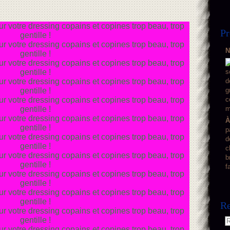
Pr
N
À
p
d
c
b
f
Re