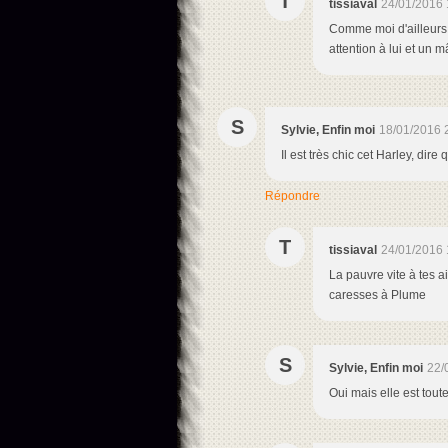
T
tissiaval
24/01/2016 
Comme moi d'ailleurs e
attention à lui et un 
S
Sylvie, Enfin moi
18/01/2016 
Il est très chic cet Harley, di
Répondre
T
tissiaval
24/01/2016 
La pauvre vite à tes a
caresses à Plume
S
Sylvie, Enfin moi
22/
Oui mais elle est tout