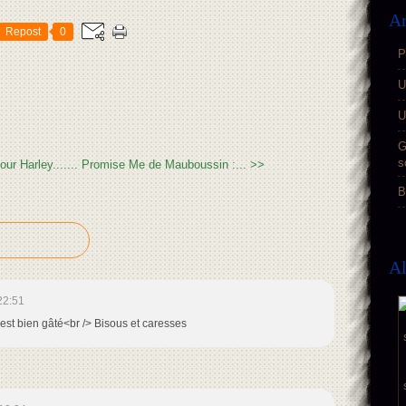
Ar
Repost
0
P
U
U
G
s
r Harley.......
Promise Me de Mauboussin :... >>
B
A
22:51
l est bien gâté<br /> Bisous et caresses