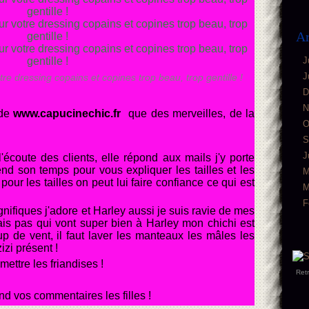
Ar
J
J
re dressing copains et copines trop beau, trop gentille !
D
N
nde
www.capucinechic.fr
que des merveilles, de la
O
S
J
l'écoute des clients, elle répond aux mails j'y porte
end son temps pour vous expliquer les tailles et les
M
our les tailles on peut lui faire confiance ce qui est
M
F
gnifiques j'adore et Harley aussi je suis ravie de mes
ais pas qui vont super bien à Harley mon chichi est
coup de vent, il faut laver les manteaux les mâles les
izi présent !
ettre les friandises !
Ret
nd vos commentaires les filles !