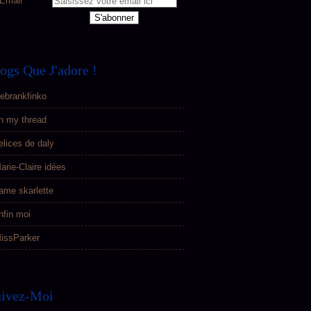
Email
ogs Que J'adore !
ebrankfinko
n my thread
elices de daly
arie-Claire idées
ame skarlette
nfin moi
issParker
uivez-Moi