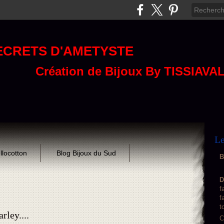
ECRETS D'AMETYSTE
Création de Bijoux By TISSIAVA
Le
llocotton
Blog Bijoux du Sud
B
D
f
f
t
rley....
C