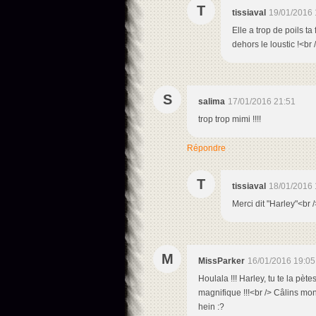
T
tissiaval
19/01/2016 
Elle a trop de poils ta 
dehors le loustic !<br
S
salima
17/01/2016 21:51
trop trop mimi !!!!
Répondre
T
tissiaval
18/01/2016 
Merci dit "Harley"<br 
M
MissParker
16/01/2016 19:05
Houlala !!! Harley, tu te la pèt
magnifique !!!<br /> Câlins mo
hein :?