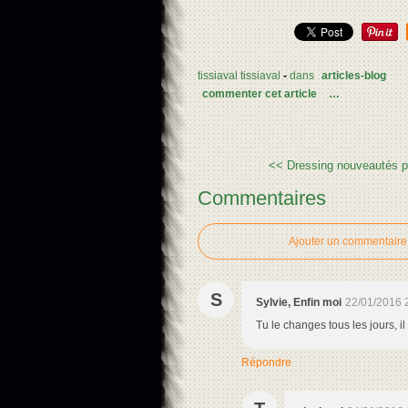
tissiaval tissiaval
-
dans
articles-blog
commenter cet article
…
<< Dressing nouveautés pou
Commentaires
Ajouter un commentaire
S
Sylvie, Enfin moi
22/01/2016 
Tu le changes tous les jours, i
Répondre