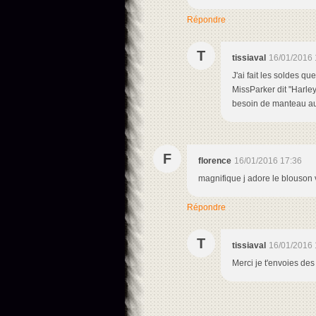
Répondre
T
tissiaval
16/01/2016 
J'ai fait les soldes qu
MissParker dit "Harley
besoin de manteau au
F
florence
16/01/2016 17:36
magnifique j adore le blouson v
Répondre
T
tissiaval
16/01/2016 
Merci je t'envoies des