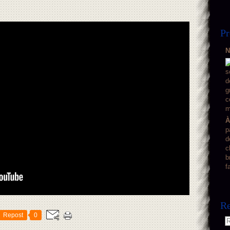
Pr
N
À
p
d
c
b
f
Re
Repost
0