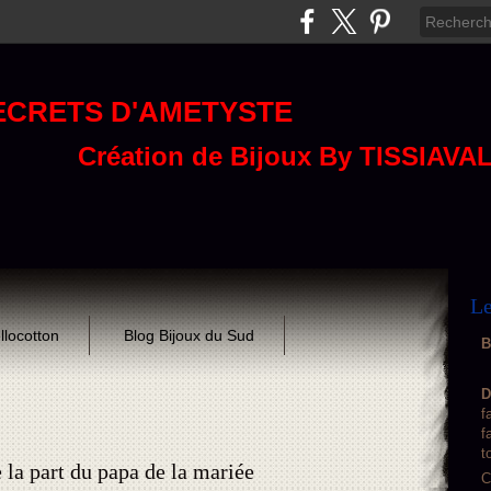
ECRETS D'AMETYSTE
Création de Bijoux By TISSIAVA
Le
llocotton
Blog Bijoux du Sud
B
D
f
f
t
 la part du papa de la mariée
C