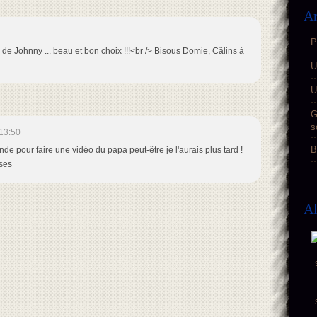
Ar
P
de Johnny ... beau et bon choix !!!<br /> Bisous Domie, Câlins à
U
U
G
s
13:50
B
 pour faire une vidéo du papa peut-être je l'aurais plus tard !
sses
A