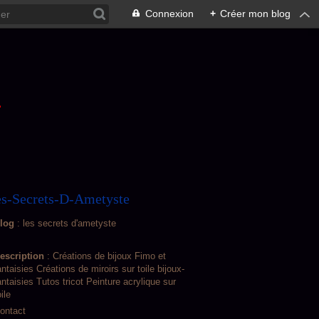
Connexion
+
Créer mon blog
L
s-Secrets-D-Ametyste
log
: les secrets d'ametyste
escription
: Créations de bijoux Fimo et
antaisies Créations de miroirs sur toile bijoux-
antaisies Tutos tricot Peinture acrylique sur
oile
ontact