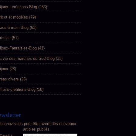
ijoux - créations-Blog
(253)
ricot et modèles
(79)
acs à main-Blog
(63)
rticles
(51)
ijoux-Fantaisies-Blog
(41)
a vie des marchés du Sud-Blog
(33)
ijoux
(28)
réas divers
(26)
iroirs-créations-Blog
(18)
wsletter
bonnez-vous pour être averti des nouveaux
articles publiés.