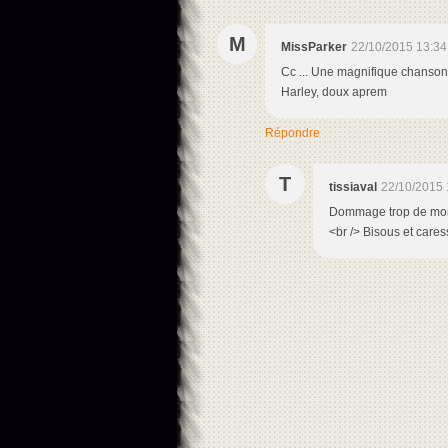
M
MissParker
22/10/2015 13:34
Cc ... Une magnifique chanson 
Harley, doux aprem
Répondre
T
tissiaval
22/10/2015 
Dommage trop de monde
<br /> Bisous et care