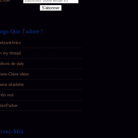
Email
ogs Que J'adore !
ebrankfinko
n my thread
elices de daly
arie-Claire idées
ame skarlette
nfin moi
issParker
uivez-Moi