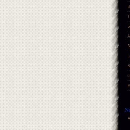
B
T
S
A
B
L
B
c
M
Ne
A