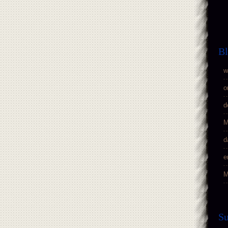
Bl
w
o
d
M
d
e
M
S