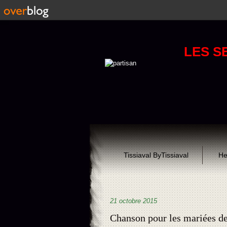
LES S
Tissiaval ByTissiaval
He
21 octobre 2015
Chanson pour les mariées de