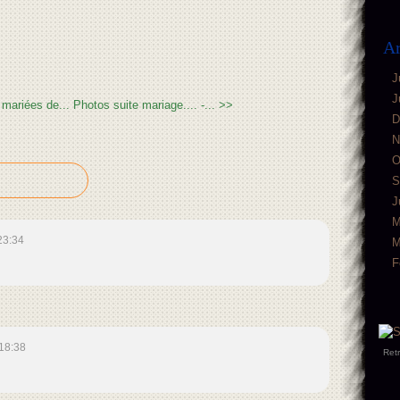
Ar
J
J
mariées de...
Photos suite mariage.... -... >>
D
N
O
S
J
M
23:34
M
F
18:38
Ret