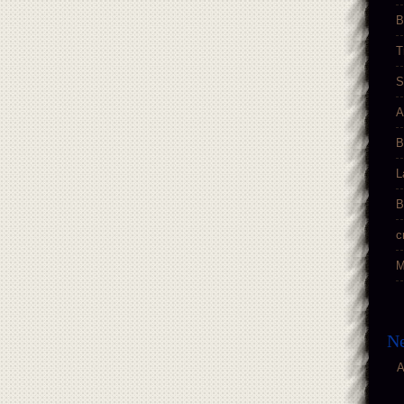
B
T
S
A
B
L
B
c
M
Ne
A