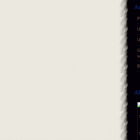
Ar
P
U
U
G
s
B
A