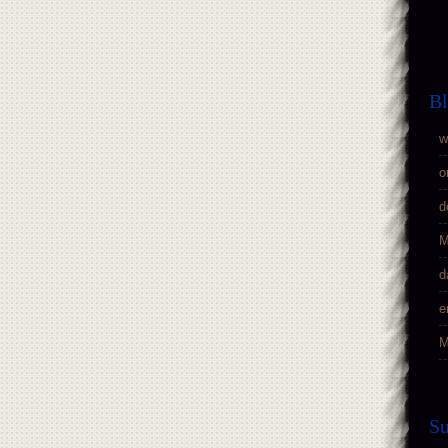
Bl
w
o
d
M
d
e
M
S