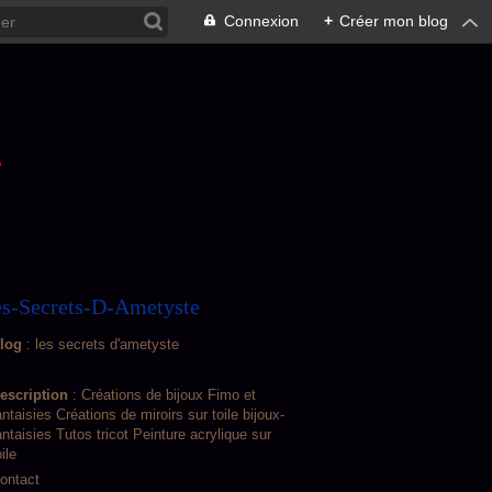
Connexion
+
Créer mon blog
L
s-Secrets-D-Ametyste
log
: les secrets d'ametyste
escription
: Créations de bijoux Fimo et
antaisies Créations de miroirs sur toile bijoux-
antaisies Tutos tricot Peinture acrylique sur
oile
ontact