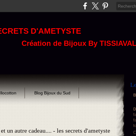
ECRETS D'AMETYSTE
Création de Bijoux By TISSIAVA
Le
llocotton
Blog Bijoux du Sud
B
D
f
f
t
t un autre cadeau.... - les secrets d'ametyste
C