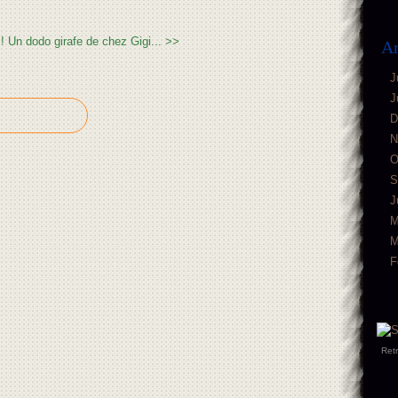
!
Un dodo girafe de chez Gigi... >>
Ar
J
J
D
N
O
S
J
M
M
F
Ret