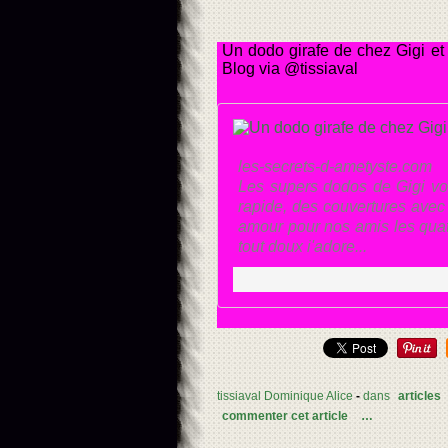
Un dodo girafe de chez Gigi et
Blog via @tissiaval
les-secrets-d-ametyste.com
Les supers dodos de Gigi vou
rapide, des couvertures avec 
amour pour nos amis les quat
tout doux j'adore...
tissiaval Dominique Alice
-
dans
articles
commenter cet article
…