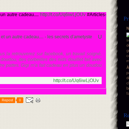
 un autre cadeau....
http://t.co/Uq6iwLjOUv
#Articles-
Pr
N
Un dodo girafe de chez Gigi et un autre cadeau.... - les secrets d'ametyste
s la retrouverez sur facebook, un travail soigné,
doudou, des corbeilles des nids douillet fait avec
re pattes. Gigi m'a fait cadeau en plus un doudou
À
p
d
http://t.co/Uq6iwLjOUv
c
b
f
Repost
0
Re