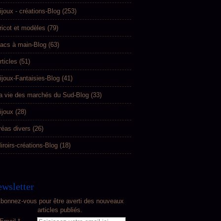
ijoux - créations-Blog
(253)
ricot et modèles
(79)
acs à main-Blog
(63)
rticles
(51)
ijoux-Fantaisies-Blog
(41)
a vie des marchés du Sud-Blog
(33)
ijoux
(28)
réas divers
(26)
iroirs-créations-Blog
(18)
wsletter
bonnez-vous pour être averti des nouveaux
articles publiés.