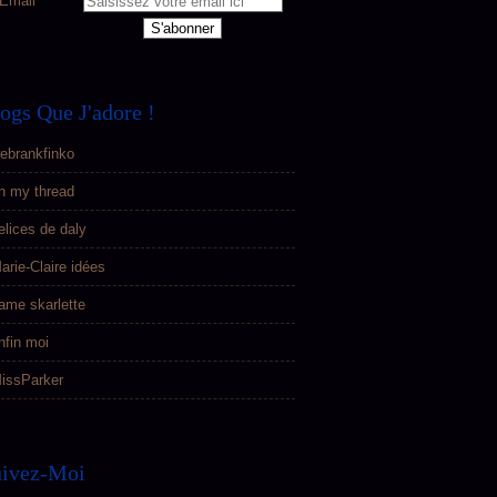
Email
ogs Que J'adore !
ebrankfinko
n my thread
elices de daly
arie-Claire idées
ame skarlette
nfin moi
issParker
uivez-Moi