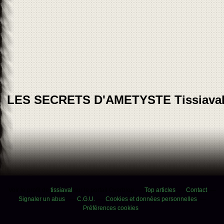
LES SECRETS D'AMETYSTE Tissiava
Voir le profil de
tissiaval
sur le portail Overblog
Top articles
Contact
Signaler un abus
C.G.U.
Cookies et données personnelles
Préférences cookies