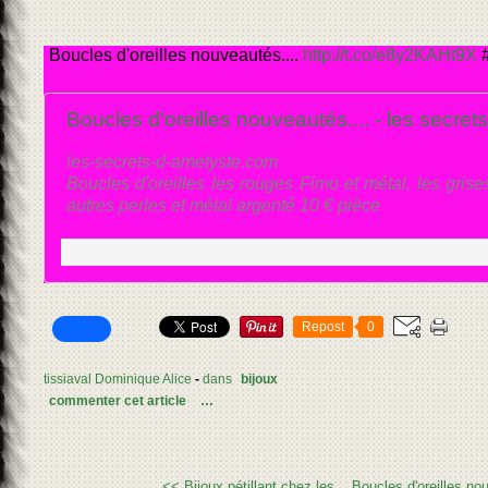
Boucles d'oreilles nouveautés....
http://t.co/e8y2KAHt9X
#
Boucles d'oreilles nouveautés.... - les secret
les-secrets-d-ametyste.com
Boucles d'oreilles les rouges Fimo et métal, les grise
autres perles et métal argenté 10 € pièce
Repost
0
tissiaval Dominique Alice
-
dans
bijoux
commenter cet article
…
<< Bijoux pétillant chez les...
Boucles d'oreilles no