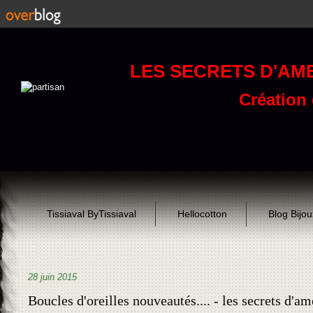
LES SECRETS D'AM
Création d
Tissiaval ByTissiaval
Hellocotton
Blog Bijo
28 juin 2015
Boucles d'oreilles nouveautés.... - les secrets d'am