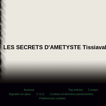
LES SECRETS D'AMETYSTE Tissiava
Voir le profil de
tissiaval
sur le portail Overblog
Top articles
Contact
Signaler un abus
C.G.U.
Cookies et données personnelles
Préférences cookies