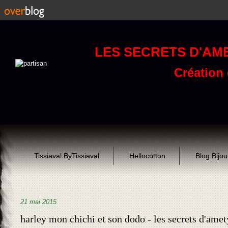
LES SECRETS D'AM
Création d
Tissiaval ByTissiaval
Hellocotton
Blog Bijo
21 mai 2015
harley mon chichi et son dodo - les secrets d'amet