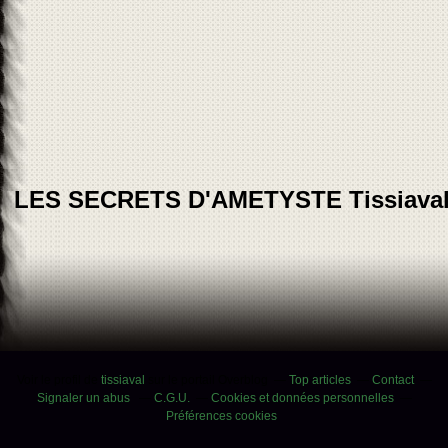
LES SECRETS D'AMETYSTE Tissiava
Voir le profil de
tissiaval
sur le portail Overblog
Top articles
Contact
Signaler un abus
C.G.U.
Cookies et données personnelles
Préférences cookies