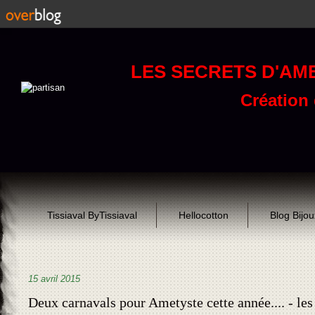
LES SECRETS D'AM
Création d
Tissiaval ByTissiaval
Hellocotton
Blog Bijo
15 avril 2015
Deux carnavals pour Ametyste cette année.... - les