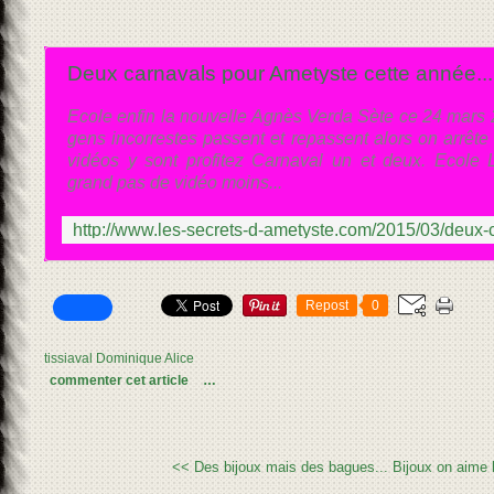
Ecole enfin la nouvelle Agnès Verda Sète ce 24 mar
gens incorrestes passent et repassent alors on arrête l
vidéos y sont profitez Carnaval un et deux. Ecole 
grand pas de vidéo moins...
Repost
0
tissiaval Dominique Alice
commenter cet article
…
<< Des bijoux mais des bagues...
Bijoux on aime l