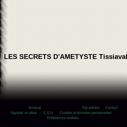
LES SECRETS D'AMETYSTE Tissiava
Voir le profil de
tissiaval
sur le portail Overblog
Top articles
Contact
Signaler un abus
C.G.U.
Cookies et données personnelles
Préférences cookies