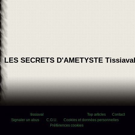
LES SECRETS D'AMETYSTE Tissiava
Voir le profil de
tissiaval
sur le portail Overblog
Top articles
Contact
Signaler un abus
C.G.U.
Cookies et données personnelles
Préférences cookies