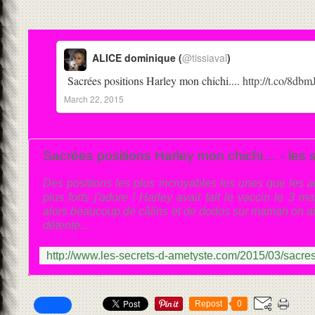
ALICE dominique (
@tissiaval
)
Sacrées positions Harley mon chichi....
http://t.co/8db
March 22, 2015
Sacrées positions Harley mon chichi.... - les
Des positions les plus incroyables les unes que les au
plus forts j'adore ! Harley avait fait le vaccin le 3 mar
alors beaucoup de câlins et de dodos sur maman on aim
détente...
Repost
0