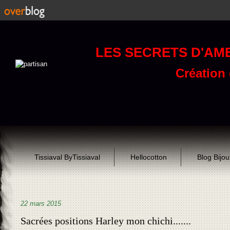
LES SECRETS D'AM
Création d
Tissiaval ByTissiaval
Hellocotton
Blog Bijo
22 mars 2015
Sacrées positions Harley mon chichi.......