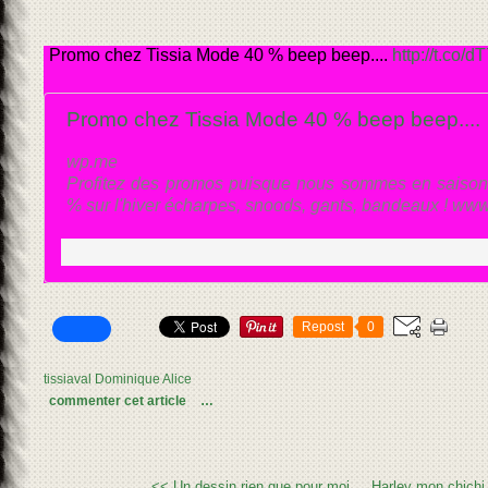
Promo chez Tissia Mode 40 % beep beep....
http://t.co
Promo chez Tissia Mode 40 % beep beep....
wp.me
Profitez des promos puisque nous sommes en saison 
% sur l'hiver écharpes, snoods, gants, bandeaux ! www
Repost
0
tissiaval Dominique Alice
commenter cet article
…
<< Un dessin rien que pour moi....
Harley mon chichi 