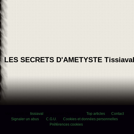
LES SECRETS D'AMETYSTE Tissiava
Voir le profil de
tissiaval
sur le portail Overblog
Top articles
Contact
Signaler un abus
C.G.U.
Cookies et données personnelles
Préférences cookies