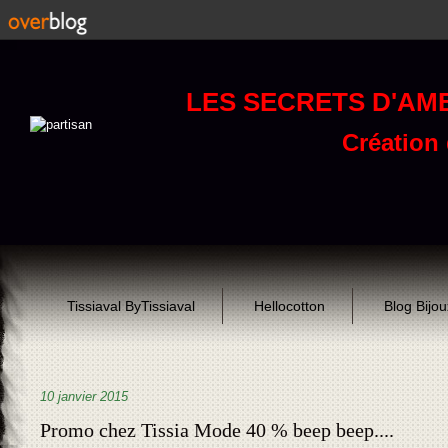
LES SECRETS D'AM
Création d
Tissiaval ByTissiaval
Hellocotton
Blog Bijo
10 janvier 2015
Promo chez Tissia Mode 40 % beep beep....