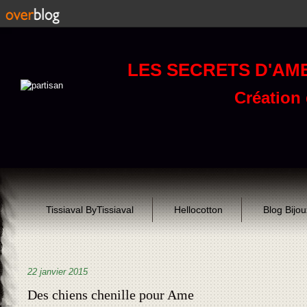
LES SECRETS D'AM
Création d
Tissiaval ByTissiaval
Hellocotton
Blog Bijo
22 janvier 2015
Des chiens chenille pour Ame