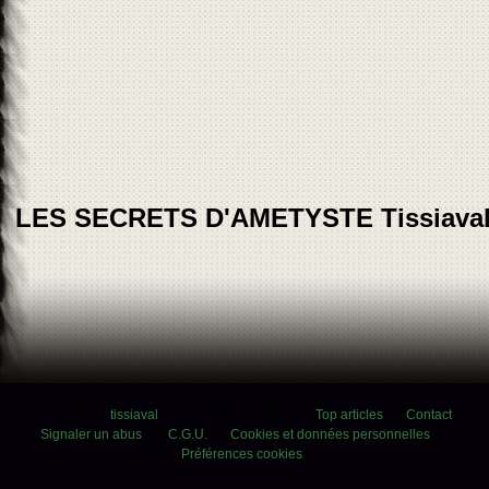
LES SECRETS D'AMETYSTE Tissiava
Voir le profil de
tissiaval
sur le portail Overblog
Top articles
Contact
Signaler un abus
C.G.U.
Cookies et données personnelles
Préférences cookies