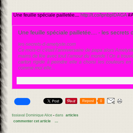
Une feuille spéciale pailletée....
http://t.co/IpnbplDAGA
#A
Une feuille spéciale pailletée.... - les secrets
les-secrets-d-ametyste.com
Ce mois-ci c'était l'anniversaire de papa alors Ametys
mains de fée avec tout l'amour du monde ! On a trouv
carton rigide à peindre elle a choisi les couleurs en
comme moi elle...
Repost
0
tissiaval Dominique Alice
-
dans
articles
commenter cet article
…