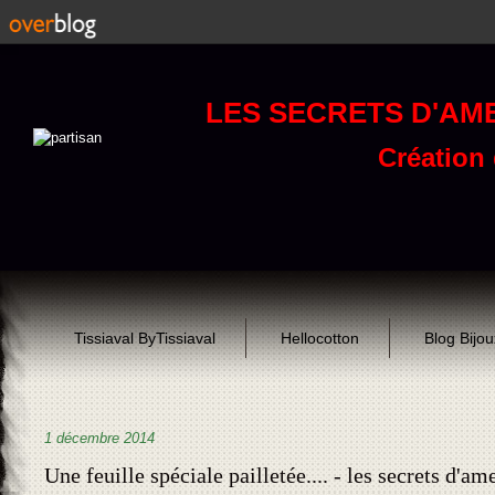
LES SECRETS D'AM
Création d
Tissiaval ByTissiaval
Hellocotton
Blog Bijo
1 décembre 2014
Une feuille spéciale pailletée.... - les secrets d'am