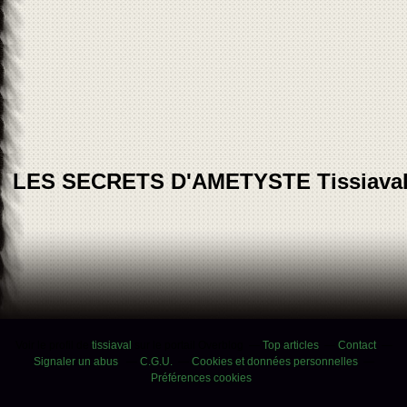
LES SECRETS D'AMETYSTE Tissiava
Voir le profil de
tissiaval
sur le portail Overblog
Top articles
Contact
Signaler un abus
C.G.U.
Cookies et données personnelles
Préférences cookies