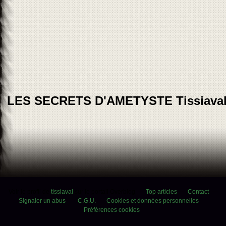
LES SECRETS D'AMETYSTE Tissiava
Voir le profil de
tissiaval
sur le portail Overblog
Top articles
Contact
Signaler un abus
C.G.U.
Cookies et données personnelles
Préférences cookies