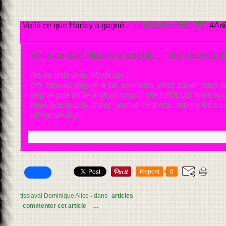
Voilà ce que Harley a gagné...
http://t.co/tso5rqJxTC
#Art
Voilà ce que Harley a gagné... - les secrets 
les-secrets-d-ametyste.com
Un cadeau gagné à un concours c'est super mais je 
gagné une balle à un concours chez ZOLUS mais voilà 
mais trop lourde et trop grosse c'est pour mettre les os 
m'énerve là je...
Repost
0
tissiaval Dominique Alice
-
dans
articles
commenter cet article
…