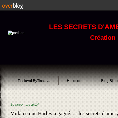
LES SECRETS D'AM
Création d
Tissiaval ByTissiaval
Hellocotton
Blog Bijo
18 novembre 2014
Voilà ce que Harley a gagné... - les secrets d'amet