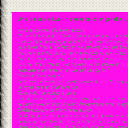
Une balade à Lyon histoire de changer d'air..
www.les-secrets-d-ametyste.com
Un week prolongé à Lyon pour une fois pas seulemen
vous ai ramené quelques photos pour le plaisir des yeu
plus belle Place "Bellecour" ne parlons pas des bout
les unes que les autres mais mes poches sont vides
faire les vitrines et là je m'apperçois que le sud est 
pas de bons clients les centres villes reflètent la
restaurants entières on en connait pas çà ici !
Place bellecour à Lyon
Le musée de Fourvière vue de l'extérieur pas le temps de
un mois sera en plusieurs fois.
Musée de Fourvières à Lyon
Théâtre romain du 12 e siècle de Fourvière des conce
des jeux de lumières cela doit-être terriblemment magni
Théâtre romain de Fourvières à Lyon
La Basilique je n'ai pu prendre que des photos intérieu
dommage une beauté, des peintures que vous conn
vitraux c'est vraiment un lieux qui retient toute notre 