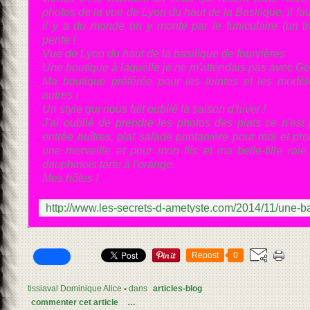
photos de la vue de Lyon du haut de la Basilique, il fau
il y a du monde on y monte par le funiculaire (un tra
pente !
Vue de Lyon du haut de la basilique de fourvières
Une boutique à laquelle je ne m'attendais pas avec G
Ma boutique préférée pour les teintes et les modèl
autres !
Un style qui nous fait oublié la saison d'hiver !
J'ai oublié de prendre les photos des plats ce n'e
entrée huîtres, plat salade printanière pour moi et pro
une merveille et pour mon fils et ma belle-fille rai
dauphinois tarte à l'orange.
Mes hôtes !
Repost
0
tissiaval Dominique Alice
-
dans
articles-blog
commenter cet article
…