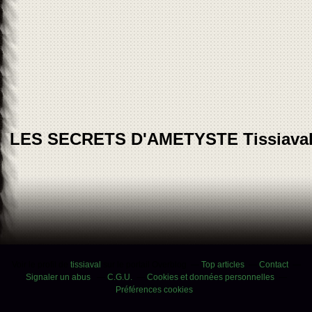
LES SECRETS D'AMETYSTE Tissiava
Voir le profil de
tissiaval
sur le portail Overblog
Top articles
Contact
Signaler un abus
C.G.U.
Cookies et données personnelles
Préférences cookies