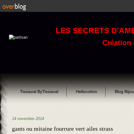
LES SECRETS D'AM
Création d
Tissiaval ByTissiaval
Hellocotton
Blog Bijo
14 novembre 2014
gants ou mitaine fourrure vert ailes strass