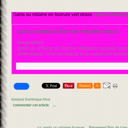
Gants ou mitaine en fourrure vert strass
http://t.co/H8gob
gants ou mitaine fourrure vert ailes strass
tissiamode.fr
gants ou mitaine en fourrure élégance assurée avec
adore passer l'hiver en beauté et au chaud une tendan
Repost
0
tissiaval Dominique Alice
commenter cet article
…
<< gants ou mitaine fourrure...
Retweeted Brin de lun