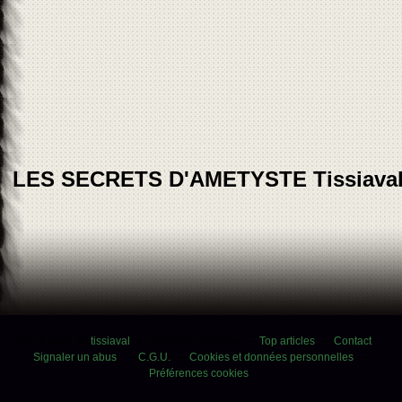
LES SECRETS D'AMETYSTE Tissiava
Voir le profil de
tissiaval
sur le portail Overblog
Top articles
Contact
Signaler un abus
C.G.U.
Cookies et données personnelles
Préférences cookies