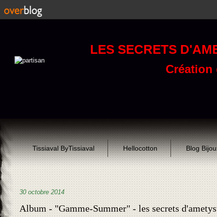
LES SECRETS D'AM
Création d
Tissiaval ByTissiaval
Hellocotton
Blog Bijo
30 octobre 2014
Album - "Gamme-Summer" - les secrets d'ametys