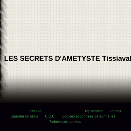
LES SECRETS D'AMETYSTE Tissiava
Voir le profil de
tissiaval
sur le portail Overblog
Top articles
Contact
Signaler un abus
C.G.U.
Cookies et données personnelles
Préférences cookies