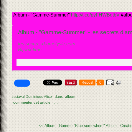
Album - "Gamme-Summer"
http://t.co/pyFHWBqtbV
#alb
Album - "Gamme-Summer" - les secrets d'am
les-secrets-d-ametyste.com
Bijoux-fimo
Repost
0
tissiaval Dominique Alice
-
dans
album
commenter cet article
…
<< Album - Gamme "Blue-somewhere"
Album - Créatio