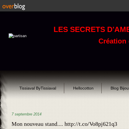
LES SECRETS D'AM
Création d
Tissiaval ByTissiaval
Hellocotton
Blog Bijo
7 septembre 2014
Mon nouveau stand.... http://t.co/Vo8pj621q3