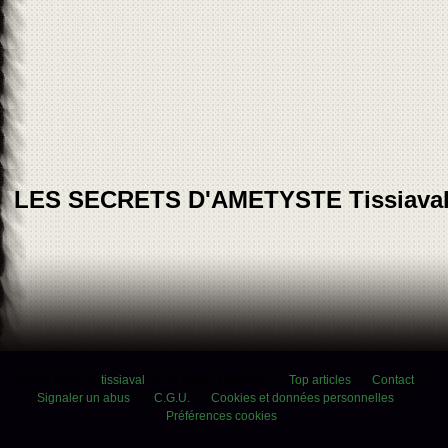
LES SECRETS D'AMETYSTE Tissiava
Voir le profil de
tissiaval
sur le portail Overblog
Top articles
Contact
Signaler un abus
C.G.U.
Cookies et données personnelles
Préférences cookies