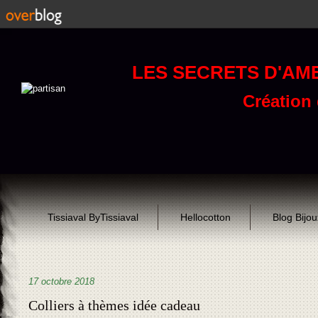
LES SECRETS D'AM
Création d
Tissiaval ByTissiaval
Hellocotton
Blog Bijo
17 octobre 2018
Colliers à thèmes idée cadeau