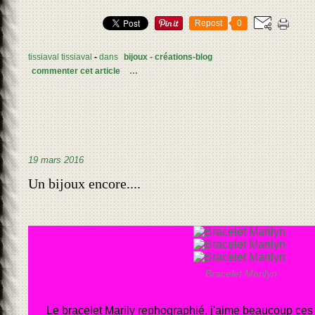
Repost
0
tissiaval tissiaval
-
dans
bijoux - créations-blog
commenter cet article
…
19 mars 2016
Un bijoux encore....
Bracelet Marilyn
Le bracelet Marily rephographié, j'aime beaucoup ces 