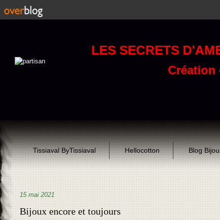
LES SECRETS D'AM
Création d
Tissiaval ByTissiaval
Hellocotton
Blog Bijo
15 mai 2021
Bijoux encore et toujours