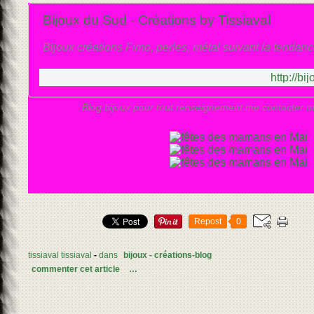
Bijoux du Sud - Créations by Tissiaval
Bijoux créations Fimo, perles, métal suivant la tendan
http://b
Blog bijoux pour tout renseignement me contacter 
Repost
0
tissiaval tissiaval
-
dans
bijoux - créations-blog
commenter cet article
…