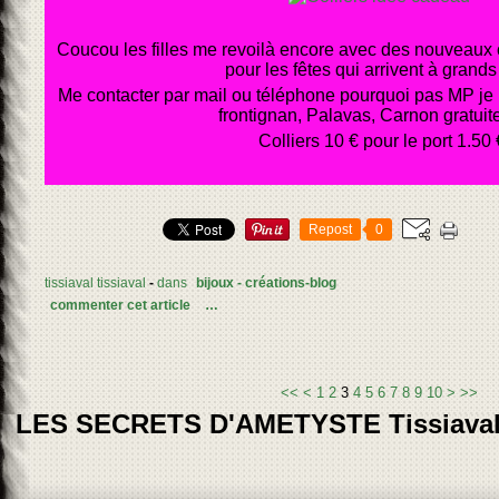
Coucou les filles me revoilà encore avec des nouveaux 
pour les fêtes qui arrivent à grands
Me contacter par mail ou téléphone pourquoi pas MP je p
frontignan, Palavas, Carnon gratuit
Colliers 10 € pour le port 1.50 
Repost
0
tissiaval tissiaval
-
dans
bijoux - créations-blog
commenter cet article
…
20
30
40
50
<<
<
1
2
3
4
5
6
7
8
9
10
>
>>
LES SECRETS D'AMETYSTE Tissiava