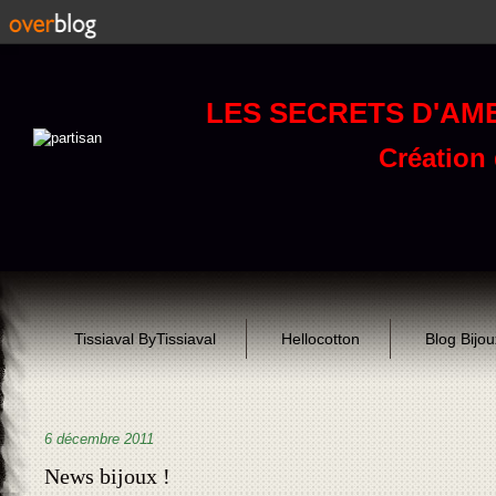
LES SECRETS D'AM
Création d
Tissiaval ByTissiaval
Hellocotton
Blog Bijo
6 décembre 2011
News bijoux !