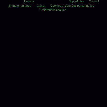
Voir le profil de
tissiaval
sur le portail Overblog
Top articles
Contact
Signaler un abus
C.G.U.
Cookies et données personnelles
Préférences cookies