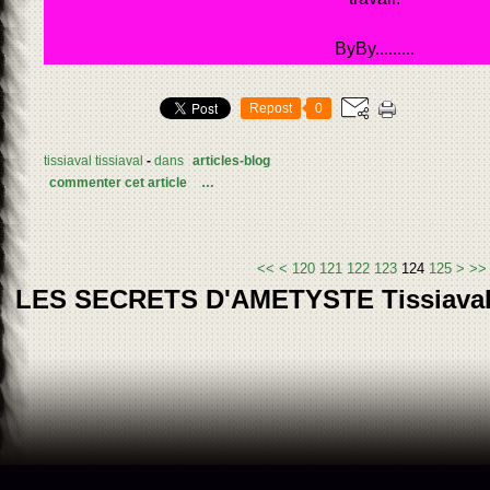
ByBy.........
Repost
0
tissiaval tissiaval
-
dans
articles-blog
commenter cet article
…
100
110
<<
<
120
121
122
123
124
125
>
>>
LES SECRETS D'AMETYSTE Tissiava