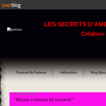
LES SECRETS D'AM
Création d
Tissiaval ByTissiaval
Hellocotton
Blog Bijo
4 novembre 2012
"Bijoux-créations by tissiaval"