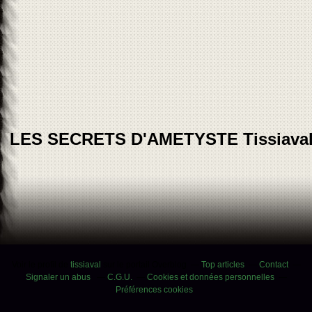
LES SECRETS D'AMETYSTE Tissiava
Voir le profil de
tissiaval
sur le portail Overblog
Top articles
Contact
Signaler un abus
C.G.U.
Cookies et données personnelles
Préférences cookies