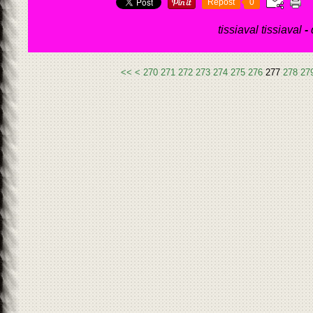
Repost
0
tissiaval tissiaval
-
200
210
220
230
240
250
260
<<
<
270
271
272
273
274
275
276
277
278
27