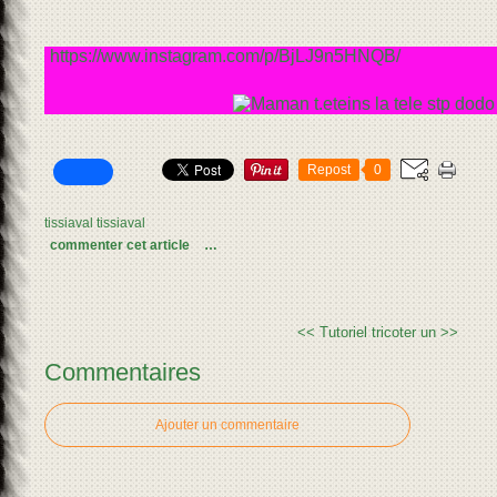
https://www.instagram.com/p/BjLJ9n5HNQB/
Repost
0
tissiaval tissiaval
commenter cet article
…
<<
Tutoriel tricoter un >>
Commentaires
Ajouter un commentaire