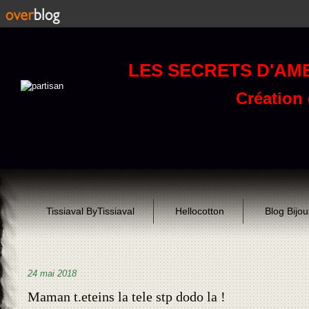
LES SECRETS D'AM
Création d
Tissiaval ByTissiaval
Hellocotton
Blog Bijo
24 mai 2018
Maman t.eteins la tele stp dodo la !