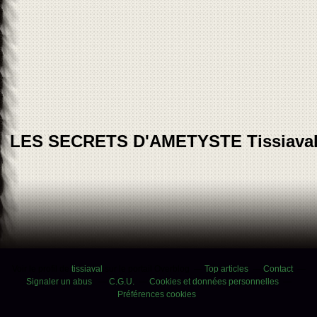
LES SECRETS D'AMETYSTE Tissiava
Voir le profil de
tissiaval
sur le portail Overblog
Top articles
Contact
Signaler un abus
C.G.U.
Cookies et données personnelles
Préférences cookies